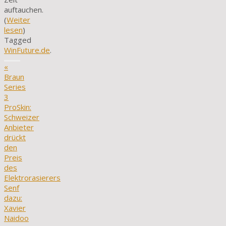
auftauchen.
(
Weiter
lesen
)
Tagged
WinFuture.de
.
«
Braun
Series
3
ProSkin:
Schweizer
Anbieter
drückt
den
Preis
des
Elektrorasierers
Senf
dazu:
Xavier
Naidoo