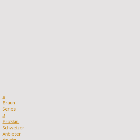
«
Braun
Series
3
ProSkin:
Schweizer
Anbieter