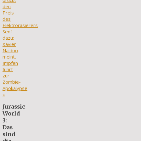
drückt
den
Preis
des
Elektrorasierers
Senf
dazu:
Xavier
Naidoo
meint,
Impfen
führt
zur
Zombie-
Apokalypse
»
Jurassic
World
3:
Das
sind