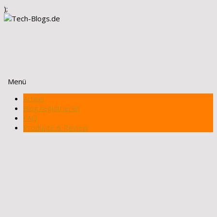
);
Menü
Zum
Artikel
Inhalt
Blog registrieren
springen
FAQ
Produkte & Review