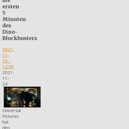
die
ersten
5
Minuten
des
Dino-
Blockbusters
2021-
11-
24
-
12:38
2021-
11-
24
Universal
Pictures
hat
den