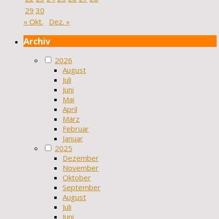
29
30
« Okt.
Dez. »
Archiv
2026
August
Juli
Juni
Mai
April
März
Februar
Januar
2025
Dezember
November
Oktober
September
August
Juli
Juni