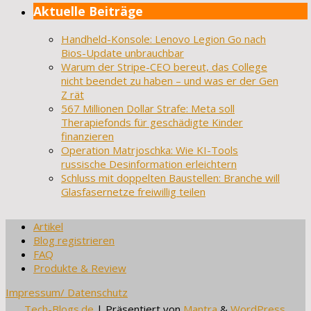
Aktuelle Beiträge
Handheld-Konsole: Lenovo Legion Go nach
Bios-Update unbrauchbar
Warum der Stripe-CEO bereut, das College
nicht beendet zu haben – und was er der Gen
Z rät
567 Millionen Dollar Strafe: Meta soll
Therapiefonds für geschädigte Kinder
finanzieren
Operation Matrjoschka: Wie KI-Tools
russische Desinformation erleichtern
Schluss mit doppelten Baustellen: Branche will
Glasfasernetze freiwillig teilen
Artikel
Blog registrieren
FAQ
Produkte & Review
Impressum/ Datenschutz
Tech-Blogs.de
| Präsentiert von
Mantra
&
WordPress.