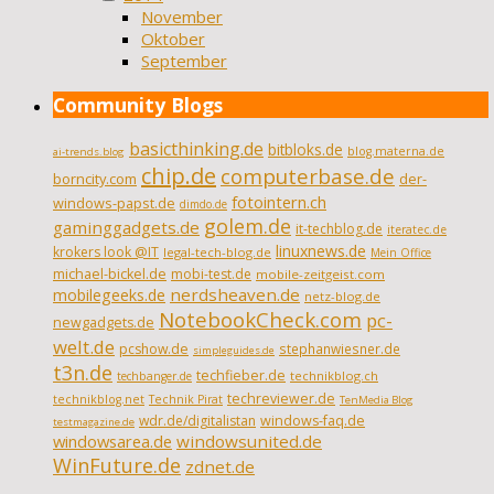
November
Oktober
September
Community Blogs
basicthinking.de
bitbloks.de
blog.materna.de
ai-trends.blog
chip.de
computerbase.de
borncity.com
der-
fotointern.ch
windows-papst.de
dimdo.de
golem.de
gaminggadgets.de
it-techblog.de
iteratec.de
linuxnews.de
krokers look @IT
legal-tech-blog.de
Mein Office
michael-bickel.de
mobi-test.de
mobile-zeitgeist.com
nerdsheaven.de
mobilegeeks.de
netz-blog.de
NotebookCheck.com
pc-
newgadgets.de
welt.de
pcshow.de
stephanwiesner.de
simpleguides.de
t3n.de
techfieber.de
technikblog.ch
techbanger.de
techreviewer.de
technikblog.net
Technik Pirat
TenMedia Blog
wdr.de/digitalistan
windows-faq.de
testmagazine.de
windowsarea.de
windowsunited.de
WinFuture.de
zdnet.de