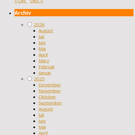
« Okt.
Dez. »
Archiv
2026
August
Juli
Juni
Mai
April
März
Februar
Januar
2025
Dezember
November
Oktober
September
August
Juli
Juni
Mai
April