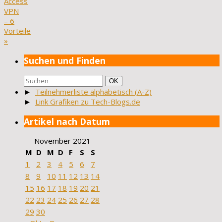
Access
VPN
– 6
Vorteile
»
Suchen und Finden
Suchen
Suchen
OK
nach:
►
Teilnehmerliste alphabetisch (A-Z)
►
Link Grafiken zu Tech-Blogs.de
Artikel nach Datum
November 2021
M
D
M
D
F
S
S
1
2
3
4
5
6
7
8
9
10
11
12
13
14
15
16
17
18
19
20
21
22
23
24
25
26
27
28
29
30