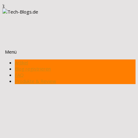
);
Menü
Zum
Artikel
Inhalt
Blog registrieren
springen
FAQ
Produkte & Review