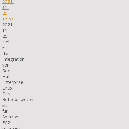
2021-
11-
25
-
16:53
2021-
11-
25
Ziel
ist
die
Integration
von
Red
Hat
Enterprise
Linux.
Das
Betriebssystem
ist
für
Amazon
EC2
optimiert