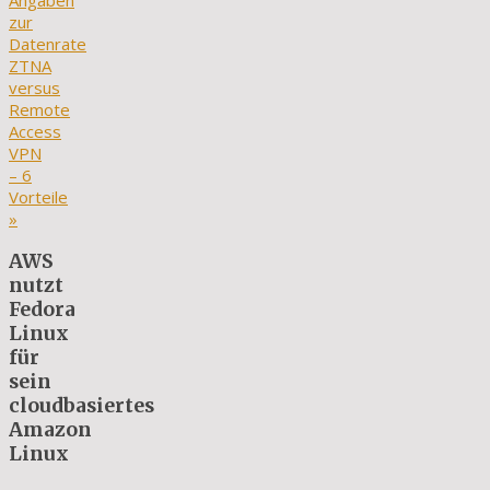
Angaben
zur
Datenrate
ZTNA
versus
Remote
Access
VPN
– 6
Vorteile
»
AWS
nutzt
Fedora
Linux
für
sein
cloudbasiertes
Amazon
Linux