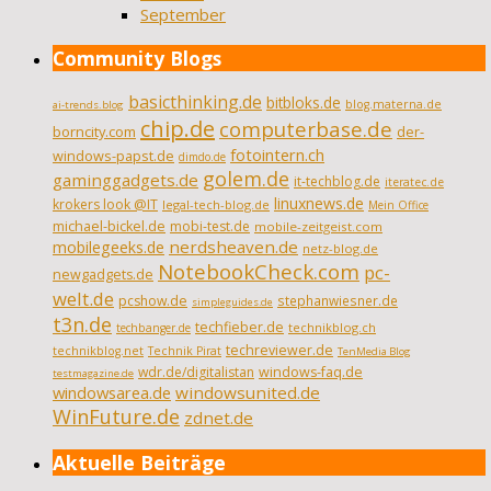
September
Community Blogs
basicthinking.de
bitbloks.de
blog.materna.de
ai-trends.blog
chip.de
computerbase.de
borncity.com
der-
fotointern.ch
windows-papst.de
dimdo.de
golem.de
gaminggadgets.de
it-techblog.de
iteratec.de
linuxnews.de
krokers look @IT
legal-tech-blog.de
Mein Office
michael-bickel.de
mobi-test.de
mobile-zeitgeist.com
nerdsheaven.de
mobilegeeks.de
netz-blog.de
NotebookCheck.com
pc-
newgadgets.de
welt.de
pcshow.de
stephanwiesner.de
simpleguides.de
t3n.de
techfieber.de
technikblog.ch
techbanger.de
techreviewer.de
technikblog.net
Technik Pirat
TenMedia Blog
wdr.de/digitalistan
windows-faq.de
testmagazine.de
windowsarea.de
windowsunited.de
WinFuture.de
zdnet.de
Aktuelle Beiträge