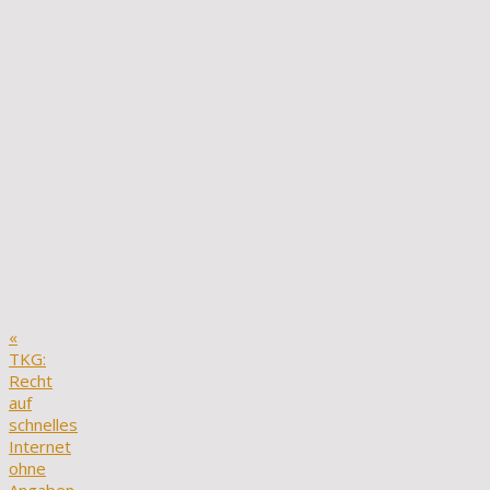
«
TKG:
Recht
auf
schnelles
Internet
ohne