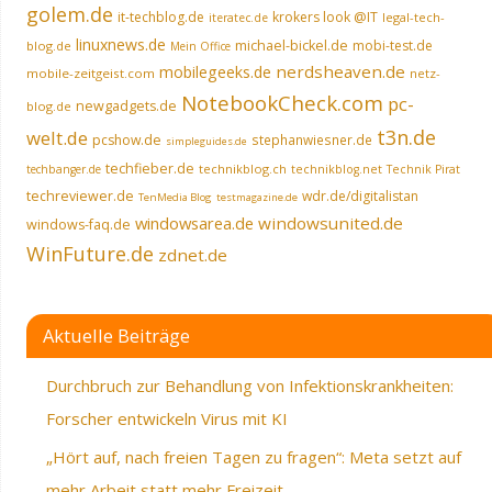
golem.de
it-techblog.de
krokers look @IT
legal-tech-
iteratec.de
linuxnews.de
michael-bickel.de
mobi-test.de
blog.de
Mein Office
nerdsheaven.de
mobilegeeks.de
mobile-zeitgeist.com
netz-
NotebookCheck.com
pc-
newgadgets.de
blog.de
t3n.de
welt.de
pcshow.de
stephanwiesner.de
simpleguides.de
techfieber.de
technikblog.ch
techbanger.de
technikblog.net
Technik Pirat
techreviewer.de
wdr.de/digitalistan
TenMedia Blog
testmagazine.de
windowsarea.de
windowsunited.de
windows-faq.de
WinFuture.de
zdnet.de
Aktuelle Beiträge
Durchbruch zur Behandlung von Infektionskrankheiten:
Forscher entwickeln Virus mit KI
„Hört auf, nach freien Tagen zu fragen“: Meta setzt auf
mehr Arbeit statt mehr Freizeit