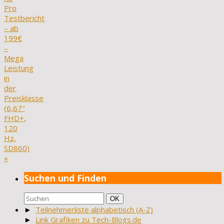
Pro
Testbericht
– ab
199€
–
Mega
Leistung
in
der
Preisklasse
(6,67″
FHD+,
120
Hz,
SD860)
»
Suchen und Finden
Suchen
Suchen
OK
nach:
►
Teilnehmerliste alphabetisch (A-Z)
►
Link Grafiken zu Tech-Blogs.de