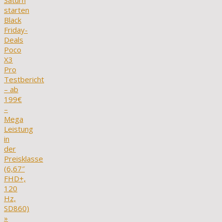
Saturn
starten
Black
Friday-
Deals
Poco
X3
Pro
Testbericht
– ab
199€
–
Mega
Leistung
in
der
Preisklasse
(6,67″
FHD+,
120
Hz,
SD860)
»