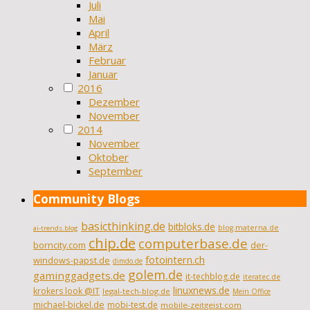
Juli
Mai
April
März
Februar
Januar
2016
Dezember
November
2014
November
Oktober
September
Community Blogs
basicthinking.de
bitbloks.de
blog.materna.de
ai-trends.blog
chip.de
computerbase.de
borncity.com
der-
fotointern.ch
windows-papst.de
dimdo.de
golem.de
gaminggadgets.de
it-techblog.de
iteratec.de
linuxnews.de
krokers look @IT
legal-tech-blog.de
Mein Office
michael-bickel.de
mobi-test.de
mobile-zeitgeist.com