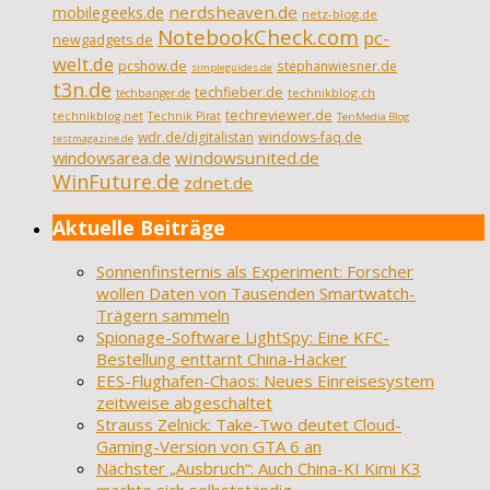
nerdsheaven.de
mobilegeeks.de
netz-blog.de
NotebookCheck.com
pc-
newgadgets.de
welt.de
pcshow.de
stephanwiesner.de
simpleguides.de
t3n.de
techfieber.de
technikblog.ch
techbanger.de
techreviewer.de
technikblog.net
Technik Pirat
TenMedia Blog
wdr.de/digitalistan
windows-faq.de
testmagazine.de
windowsarea.de
windowsunited.de
WinFuture.de
zdnet.de
Aktuelle Beiträge
Sonnenfinsternis als Experiment: Forscher
wollen Daten von Tausenden Smartwatch-
Trägern sammeln
Spionage-Software LightSpy: Eine KFC-
Bestellung enttarnt China-Hacker
EES-Flughafen-Chaos: Neues Einreisesystem
zeitweise abgeschaltet
Strauss Zelnick: Take-Two deutet Cloud-
Gaming-Version von GTA 6 an
Nächster „Ausbruch“: Auch China-KI Kimi K3
machte sich selbstständig