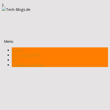
);
Menü
Zum
Artikel
Inhalt
Blog registrieren
springen
FAQ
Produkte & Review