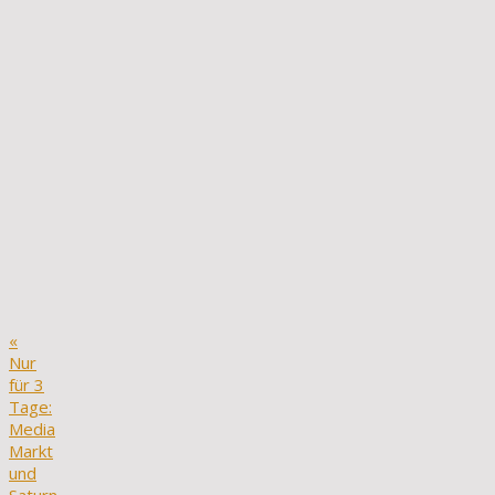
«
Nur
für 3
Tage:
Media
Markt
und