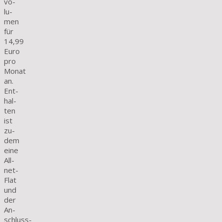
vo­
lu­
men
für
14,99
Euro
pro
Monat
an.
Ent­
hal­
ten
ist
zu­
dem
eine
All­
net-
Flat
und
der
An­
schluss­