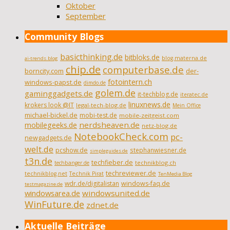
Oktober
September
Community Blogs
basicthinking.de
bitbloks.de
blog.materna.de
ai-trends.blog
chip.de
computerbase.de
borncity.com
der-
fotointern.ch
windows-papst.de
dimdo.de
golem.de
gaminggadgets.de
it-techblog.de
iteratec.de
linuxnews.de
krokers look @IT
legal-tech-blog.de
Mein Office
michael-bickel.de
mobi-test.de
mobile-zeitgeist.com
nerdsheaven.de
mobilegeeks.de
netz-blog.de
NotebookCheck.com
pc-
newgadgets.de
welt.de
pcshow.de
stephanwiesner.de
simpleguides.de
t3n.de
techfieber.de
technikblog.ch
techbanger.de
techreviewer.de
technikblog.net
Technik Pirat
TenMedia Blog
wdr.de/digitalistan
windows-faq.de
testmagazine.de
windowsarea.de
windowsunited.de
WinFuture.de
zdnet.de
Aktuelle Beiträge