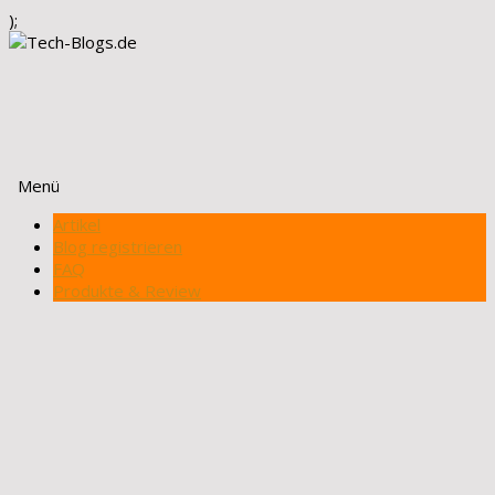
);
Menü
Zum
Artikel
Inhalt
Blog registrieren
springen
FAQ
Produkte & Review