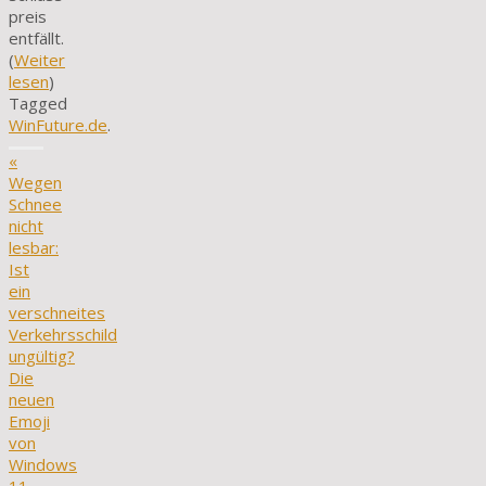
preis
entfällt.
(
Weiter
lesen
)
Tagged
WinFuture.de
.
«
Wegen
Schnee
nicht
lesbar:
Ist
ein
verschneites
Verkehrsschild
ungültig?
Die
neuen
Emoji
von
Windows