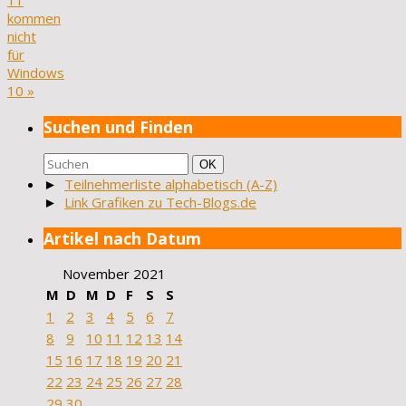
11
kommen
nicht
für
Windows
10
»
Suchen und Finden
Suchen
Suchen
OK
nach:
►
Teilnehmerliste alphabetisch (A-Z)
►
Link Grafiken zu Tech-Blogs.de
Artikel nach Datum
November 2021
M
D
M
D
F
S
S
1
2
3
4
5
6
7
8
9
10
11
12
13
14
15
16
17
18
19
20
21
22
23
24
25
26
27
28
29
30