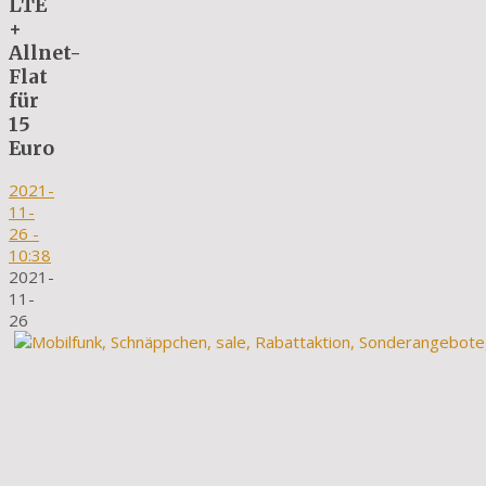
LTE
+
Allnet-
Flat
für
15
Euro
2021-
11-
26
-
10:38
2021-
11-
26