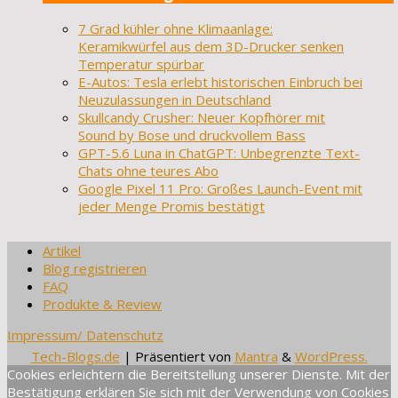
7 Grad kühler ohne Klimaanlage:
Keramikwürfel aus dem 3D-Drucker senken
Temperatur spürbar
E-Autos: Tesla erlebt historischen Einbruch bei
Neuzulassungen in Deutschland
Skullcandy Crusher: Neuer Kopfhörer mit
Sound by Bose und druckvollem Bass
GPT-5.6 Luna in ChatGPT: Unbegrenzte Text-
Chats ohne teures Abo
Google Pixel 11 Pro: Großes Launch-Event mit
jeder Menge Promis bestätigt
Artikel
Blog registrieren
FAQ
Produkte & Review
Impressum/ Datenschutz
Tech-Blogs.de
| Präsentiert von
Mantra
&
WordPress.
Cookies erleichtern die Bereitstellung unserer Dienste. Mit der
Bestätigung erklären Sie sich mit der Verwendung von Cookies