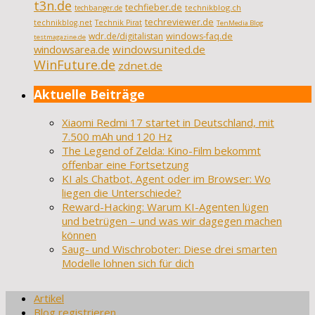
t3n.de
techfieber.de
technikblog.ch
techbanger.de
techreviewer.de
technikblog.net
Technik Pirat
TenMedia Blog
wdr.de/digitalistan
windows-faq.de
testmagazine.de
windowsarea.de
windowsunited.de
WinFuture.de
zdnet.de
Aktuelle Beiträge
Xiaomi Redmi 17 startet in Deutschland, mit
7.500 mAh und 120 Hz
The Legend of Zelda: Kino-Film bekommt
offenbar eine Fortsetzung
KI als Chatbot, Agent oder im Browser: Wo
liegen die Unterschiede?
Reward-Hacking: Warum KI-Agenten lügen
und betrügen – und was wir dagegen machen
können
Saug- und Wischroboter: Diese drei smarten
Modelle lohnen sich für dich
Artikel
Blog registrieren