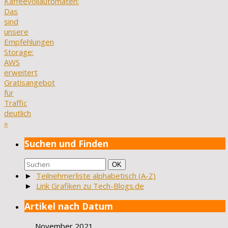
Kaffeevollautomaten:
Das
sind
unsere
Empfehlungen
Storage:
AWS
erweitert
Gratisangebot
für
Traffic
deutlich
»
Suchen und Finden
Suchen
Suchen
OK
nach:
►
Teilnehmerliste alphabetisch (A-Z)
►
Link Grafiken zu Tech-Blogs.de
Artikel nach Datum
November 2021