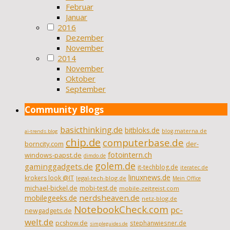
Februar
Januar
2016
Dezember
November
2014
November
Oktober
September
Community Blogs
basicthinking.de
bitbloks.de
blog.materna.de
ai-trends.blog
chip.de
computerbase.de
borncity.com
der-
fotointern.ch
windows-papst.de
dimdo.de
golem.de
gaminggadgets.de
it-techblog.de
iteratec.de
linuxnews.de
krokers look @IT
legal-tech-blog.de
Mein Office
michael-bickel.de
mobi-test.de
mobile-zeitgeist.com
nerdsheaven.de
mobilegeeks.de
netz-blog.de
NotebookCheck.com
pc-
newgadgets.de
welt.de
pcshow.de
stephanwiesner.de
simpleguides.de