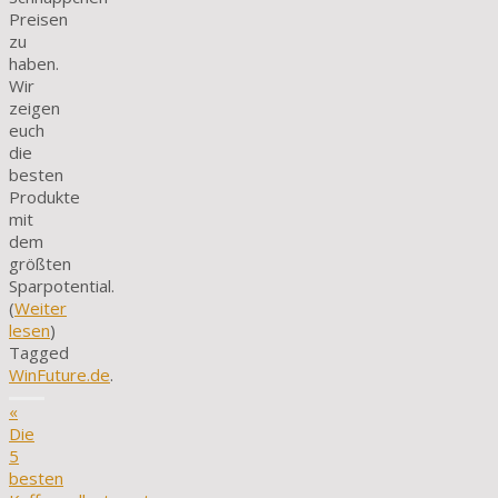
Preisen
zu
haben.
Wir
zeigen
euch
die
besten
Produkte
mit
dem
größten
Sparpotential.
(
Weiter
lesen
)
Tagged
WinFuture.de
.
«
Die
5
besten