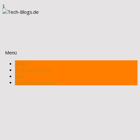
);
Menü
Zum
Artikel
Inhalt
Blog registrieren
springen
FAQ
Produkte & Review