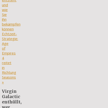
entsteht
und
wie
Sie
ihn
bekämpfen
können
Echtzeit-
Strategie:
Age
of
Empires
4
reitet
in
Richtung
Seasons
»
Virgin
Galactic
enthüllt,
wer