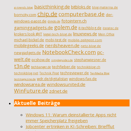
basicthinking.de
bitbloks.de
blog.materna.de
ai-trends.blog
chip.de
computerbase.de
borncity.com
der-
fotointern.ch
windows-papst.de
dimdo.de
golem.de
gaminggadgets.de
it-techblog.de
iteratec.de
linuxnews.de
krokers look @IT
legal-tech-blog.de
Mein Office
michael-bickel.de
mobi-test.de
mobile-zeitgeist.com
nerdsheaven.de
mobilegeeks.de
netz-blog.de
NotebookCheck.com
pc-
newgadgets.de
welt.de
pcshow.de
stephanwiesner.de
simpleguides.de
t3n.de
techfieber.de
technikblog.ch
techbanger.de
techreviewer.de
technikblog.net
Technik Pirat
TenMedia Blog
wdr.de/digitalistan
windows-faq.de
testmagazine.de
windowsarea.de
windowsunited.de
WinFuture.de
zdnet.de
Aktuelle Beiträge
Windows 11: Warum deinstallierte Apps nicht
immer Speicherplatz freigeben
Jobcenter ertrinken in KI-Schreiben: Briefflut