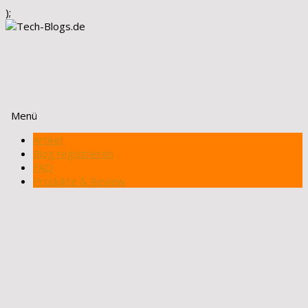
);
Menü
Zum
Artikel
Inhalt
Blog registrieren
springen
FAQ
Produkte & Review