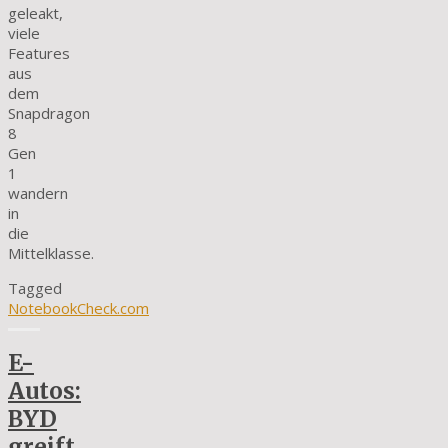
geleakt,
viele
Features
aus
dem
Snapdragon
8
Gen
1
wandern
in
die
Mittelklasse.
Tagged
NotebookCheck.com
E-
Autos:
BYD
greift