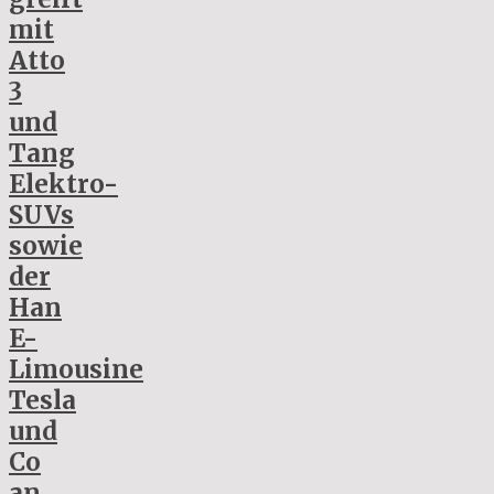
mit
Atto
3
und
Tang
Elektro-
SUVs
sowie
der
Han
E-
Limousine
Tesla
und
Co
an