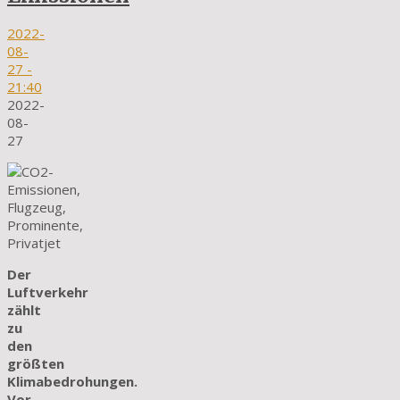
2022-
08-
27
-
21:40
2022-
08-
27
Der
Luftverkehr
zählt
zu
den
größten
Klimabedrohungen.
Vor