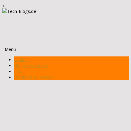
);
Menü
Zum
Artikel
Inhalt
Blog registrieren
springen
FAQ
Produkte & Review