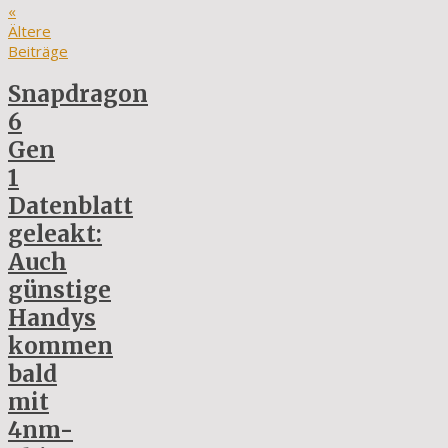
«
Ältere
Beiträge
Snapdragon
6
Gen
1
Datenblatt
geleakt:
Auch
günstige
Handys
kommen
bald
mit
4nm-