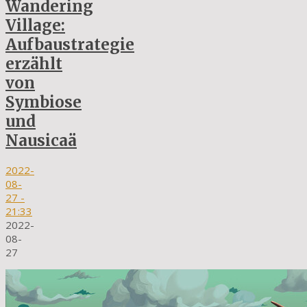
Wandering
Village:
Aufbaustrategie
erzählt
von
Symbiose
und
Nausicaä
2022-
08-
27
-
21:33
2022-
08-
27