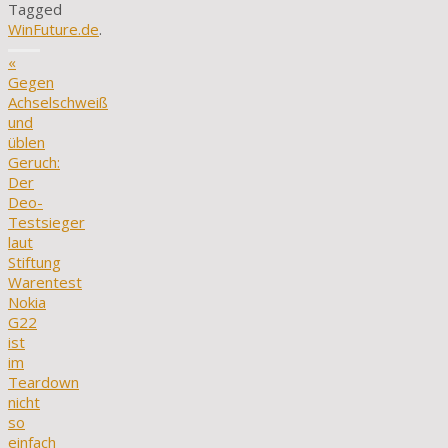
Tagged
WinFuture.de
.
«
Gegen
Achselschweiß
und
üblen
Geruch:
Der
Deo-
Testsieger
laut
Stiftung
Warentest
Nokia
G22
ist
im
Teardown
nicht
so
einfach