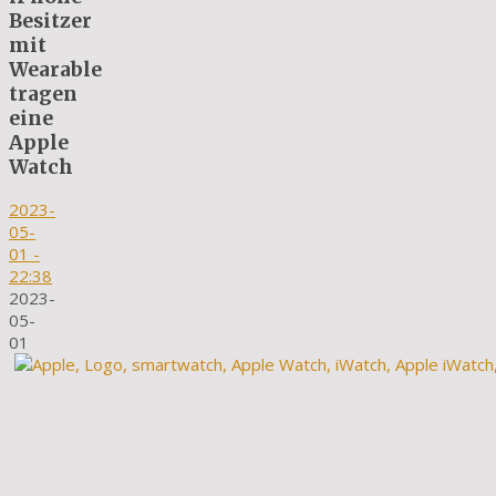
Besitzer
mit
Wearable
tragen
eine
Apple
Watch
2023-
05-
01
-
22:38
2023-
05-
01