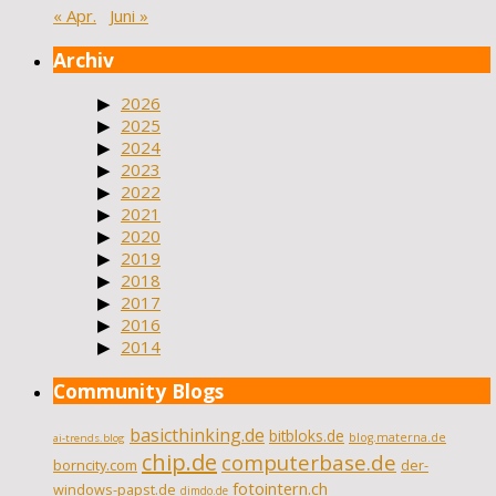
« Apr.
Juni »
Archiv
2026
2025
2024
2023
2022
2021
2020
2019
2018
2017
2016
2014
Community Blogs
basicthinking.de
bitbloks.de
blog.materna.de
ai-trends.blog
chip.de
computerbase.de
borncity.com
der-
fotointern.ch
windows-papst.de
dimdo.de