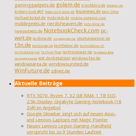
golem.de
gaminggadgets.de
it-techblog.de
iteratec.de
linuxnews.de
krokers look @IT
legal-tech-blog.de
Mein Office
michael-bickel.de
mobi-test.de
mobile-zeitgeist.com
nerdsheaven.de
mobilegeeks.de
netz-blog.de
NotebookCheck.com
pc-
newgadgets.de
welt.de
pcshow.de
stephanwiesner.de
simpleguides.de
t3n.de
techfieber.de
technikblog.ch
techbanger.de
techreviewer.de
technikblog.net
Technik Pirat
TenMedia Blog
wdr.de/digitalistan
windows-faq.de
testmagazine.de
windowsarea.de
windowsunited.de
WinFuture.de
zdnet.de
Aktuelle Beiträge
RTX 5070, Ryzen 7, 32 GB RAM, 1 TB SSD,
2.5k-Display: Gigabyte Gaming-Notebook (18
Zoll) im Angebot
Google Glowbar zeigt sich auf neuen Asus-
und Lenovo-Laptops mit Magic Pointer
Neues Lenovo Legion Gaming-Handheld
verspricht bis zu 9 Stunden Laufzeit