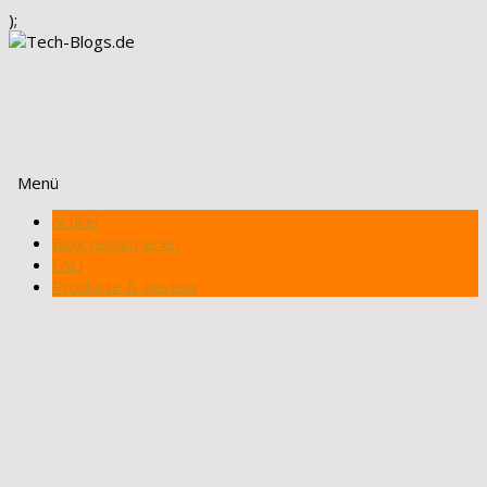
);
Menü
Zum
Artikel
Inhalt
Blog registrieren
springen
FAQ
Produkte & Review