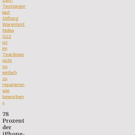
Deo-
Testsieger
laut
Stiftung
Warentest
Nokia
G22
ist
im
Teardown
nicht
so
einfach
zu
reparieren
wie
beworben
»
78
Prozent
der
iPhone-