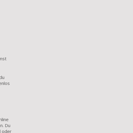
nnst
 du
enlos
e
nline
en. Du
d oder