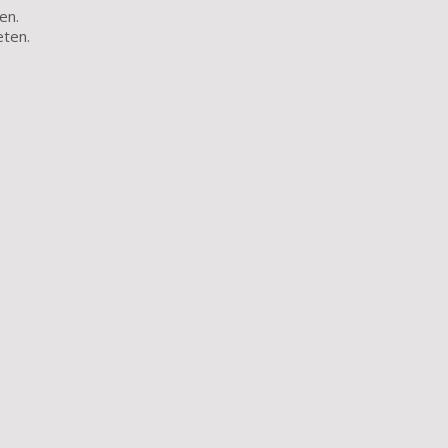
en.
eten.