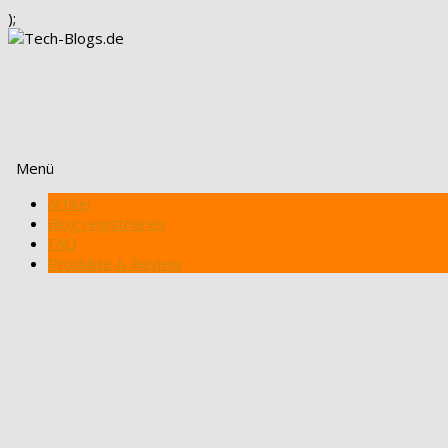
);
Menü
Zum
Artikel
Inhalt
Blog registrieren
springen
FAQ
Produkte & Review