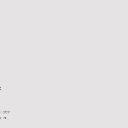
t
l sein
onen