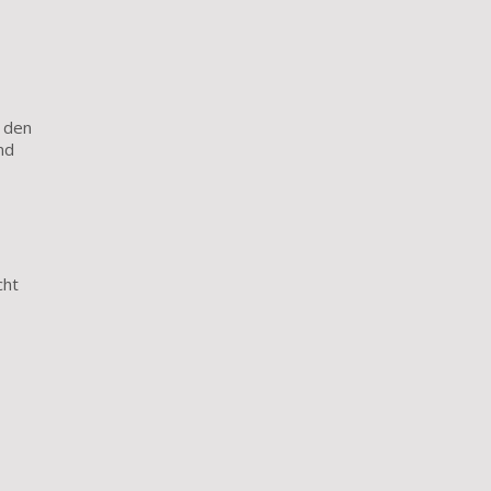
t den
nd
cht