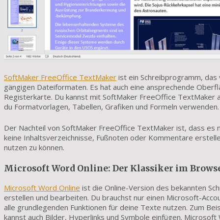
SoftMaker FreeOffice TextMaker
ist ein Schreibprogramm, das vi
gängigen Dateiformaten. Es hat auch eine ansprechende Oberfl
Registerkarte. Du kannst mit SoftMaker FreeOffice TextMaker al
du Formatvorlagen, Tabellen, Grafiken und Formeln verwenden.
Der Nachteil von SoftMaker FreeOffice TextMaker ist, dass es n
keine Inhaltsverzeichnisse, Fußnoten oder Kommentare erstell
nutzen zu können.
Microsoft Word Online: Der Klassiker im Brows
Microsoft Word Online
ist die Online-Version des bekannten Sc
erstellen und bearbeiten. Du brauchst nur einen Microsoft-Acco
alle grundlegenden Funktionen für deine Texte nutzen. Zum Beisp
kannst auch Bilder, Hyperlinks und Symbole einfügen. Microsof