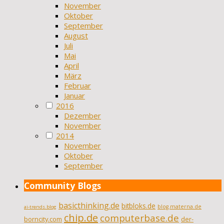
November
Oktober
September
August
Juli
Mai
April
März
Februar
Januar
2016
Dezember
November
2014
November
Oktober
September
Community Blogs
basicthinking.de
bitbloks.de
blog.materna.de
ai-trends.blog
chip.de
computerbase.de
borncity.com
der-