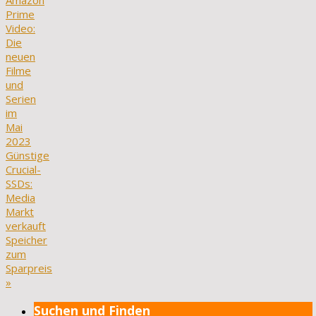
Amazon
Prime
Video:
Die
neuen
Filme
und
Serien
im
Mai
2023
Günstige
Crucial-
SSDs:
Media
Markt
verkauft
Speicher
zum
Sparpreis
»
Suchen und Finden