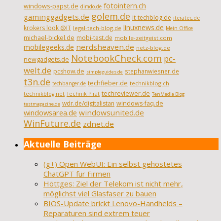
fotointern.ch
windows-papst.de
dimdo.de
golem.de
gaminggadgets.de
it-techblog.de
iteratec.de
linuxnews.de
krokers look @IT
legal-tech-blog.de
Mein Office
michael-bickel.de
mobi-test.de
mobile-zeitgeist.com
nerdsheaven.de
mobilegeeks.de
netz-blog.de
NotebookCheck.com
pc-
newgadgets.de
welt.de
pcshow.de
stephanwiesner.de
simpleguides.de
t3n.de
techfieber.de
technikblog.ch
techbanger.de
techreviewer.de
technikblog.net
Technik Pirat
TenMedia Blog
wdr.de/digitalistan
windows-faq.de
testmagazine.de
windowsarea.de
windowsunited.de
WinFuture.de
zdnet.de
Aktuelle Beiträge
(g+) Open WebUI: Ein selbst gehostetes
ChatGPT für Firmen
Höttges: Ziel der Telekom ist nicht mehr,
möglichst viel Glasfaser zu bauen
BIOS-Update brickt Lenovo-Handhelds –
Reparaturen sind extrem teuer