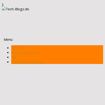
);
Menü
Zum
Artikel
Inhalt
Blog registrieren
springen
FAQ
Produkte & Review