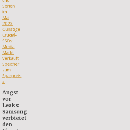
und
Serien
im
Mai
2023
Günstige
Crucial-
SSDs:
Media
Markt
verkauft
Speicher
zum
Sparpreis
»
Angst
vor
Leaks:
Samsung
verbietet
den