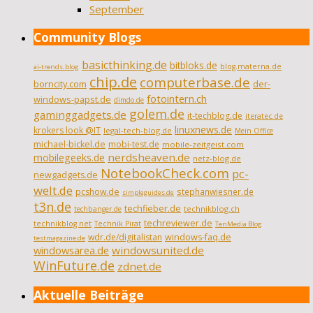
September
Community Blogs
basicthinking.de
bitbloks.de
blog.materna.de
ai-trends.blog
chip.de
computerbase.de
borncity.com
der-
fotointern.ch
windows-papst.de
dimdo.de
golem.de
gaminggadgets.de
it-techblog.de
iteratec.de
linuxnews.de
krokers look @IT
legal-tech-blog.de
Mein Office
michael-bickel.de
mobi-test.de
mobile-zeitgeist.com
nerdsheaven.de
mobilegeeks.de
netz-blog.de
NotebookCheck.com
pc-
newgadgets.de
welt.de
pcshow.de
stephanwiesner.de
simpleguides.de
t3n.de
techfieber.de
technikblog.ch
techbanger.de
techreviewer.de
technikblog.net
Technik Pirat
TenMedia Blog
wdr.de/digitalistan
windows-faq.de
testmagazine.de
windowsarea.de
windowsunited.de
WinFuture.de
zdnet.de
Aktuelle Beiträge