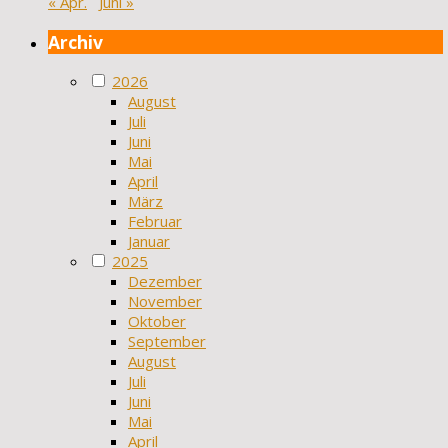
« Apr.
Juni »
Archiv
2026
August
Juli
Juni
Mai
April
März
Februar
Januar
2025
Dezember
November
Oktober
September
August
Juli
Juni
Mai
April