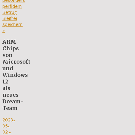
besonders
perfidem
Betrug
Bleifrei
speichern
»
ARM-
Chips
von
Microsoft
und
Windows
12
als
neues
Dream-
Team
2023-
05-
02
-