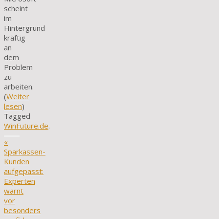
scheint
im
Hintergrund
kräftig
an
dem
Problem
zu
arbeiten.
(
Weiter
lesen
)
Tagged
WinFuture.de
.
«
Sparkassen-
Kunden
aufgepasst:
Experten
warnt
vor
besonders