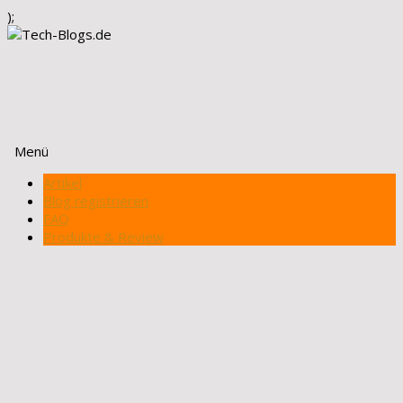
);
Menü
Zum
Artikel
Inhalt
Blog registrieren
springen
FAQ
Produkte & Review