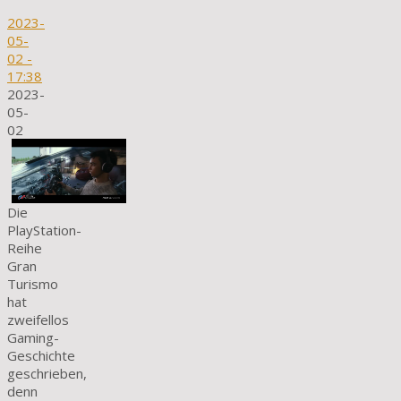
2023-
05-
02
-
17:38
2023-
05-
02
Die
PlayStation-
Reihe
Gran
Turismo
hat
zweifellos
Gaming-
Geschichte
geschrieben,
denn