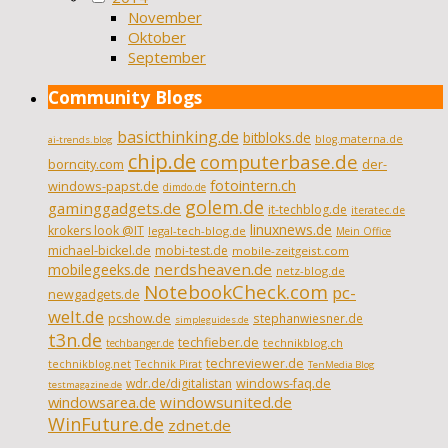
November
Oktober
September
Community Blogs
basicthinking.de
bitbloks.de
blog.materna.de
ai-trends.blog
chip.de
computerbase.de
borncity.com
der-
fotointern.ch
windows-papst.de
dimdo.de
golem.de
gaminggadgets.de
it-techblog.de
iteratec.de
linuxnews.de
krokers look @IT
legal-tech-blog.de
Mein Office
michael-bickel.de
mobi-test.de
mobile-zeitgeist.com
nerdsheaven.de
mobilegeeks.de
netz-blog.de
NotebookCheck.com
pc-
newgadgets.de
welt.de
pcshow.de
stephanwiesner.de
simpleguides.de
t3n.de
techfieber.de
technikblog.ch
techbanger.de
techreviewer.de
technikblog.net
Technik Pirat
TenMedia Blog
wdr.de/digitalistan
windows-faq.de
testmagazine.de
windowsarea.de
windowsunited.de
WinFuture.de
zdnet.de