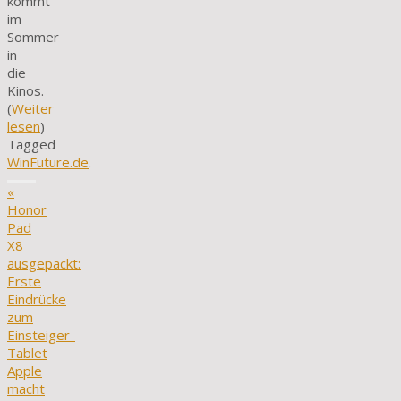
kommt
im
Sommer
in
die
Kinos.
(
Weiter
lesen
)
Tagged
WinFuture.de
.
«
Honor
Pad
X8
ausgepackt:
Erste
Eindrücke
zum
Einsteiger-
Tablet
Apple
macht