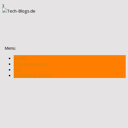
);
Menü
Zum
Artikel
Inhalt
Blog registrieren
springen
FAQ
Produkte & Review