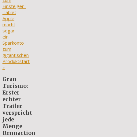
zum
Einsteiger-
Tablet
Apple
macht
sogar
ein
Sparkonto
zum
gigantischen
Produktstart
»
Gran
Turismo:
Erster
echter
Trailer
verspricht
jede
Menge
Rennaction