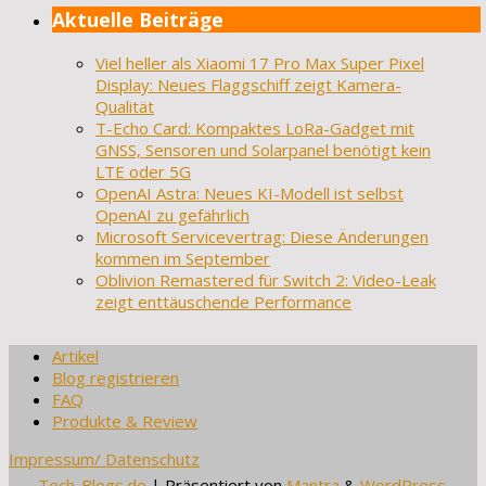
Aktuelle Beiträge
Viel heller als Xiaomi 17 Pro Max Super Pixel
Display: Neues Flaggschiff zeigt Kamera-
Qualität
T-Echo Card: Kompaktes LoRa-Gadget mit
GNSS, Sensoren und Solarpanel benötigt kein
LTE oder 5G
OpenAI Astra: Neues KI-Modell ist selbst
OpenAI zu gefährlich
Microsoft Servicevertrag: Diese Änderungen
kommen im September
Oblivion Remastered für Switch 2: Video-Leak
zeigt enttäuschende Performance
Artikel
Blog registrieren
FAQ
Produkte & Review
Impressum/ Datenschutz
Tech-Blogs.de
| Präsentiert von
Mantra
&
WordPress.