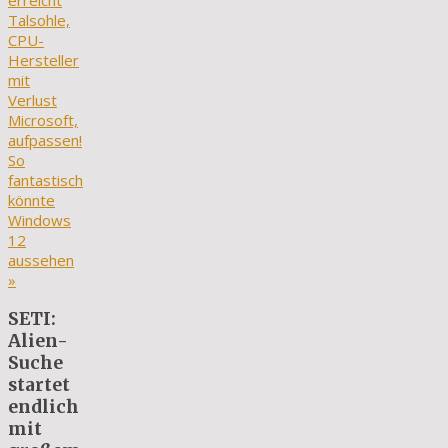
erreicht
Talsohle,
CPU-
Hersteller
mit
Verlust
Microsoft,
aufpassen!
So
fantastisch
könnte
Windows
12
aussehen
»
SETI:
Alien-
Suche
startet
endlich
mit