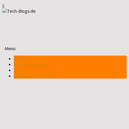
);
Menü
Zum
Artikel
Inhalt
Blog registrieren
springen
FAQ
Produkte & Review