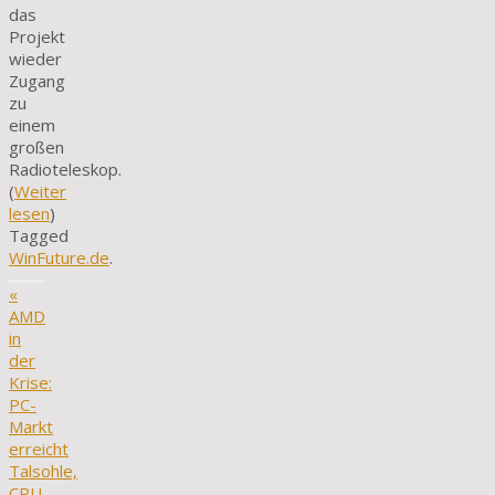
das
Projekt
wieder
Zugang
zu
einem
großen
Radioteleskop.
(
Weiter
lesen
)
Tagged
WinFuture.de
.
«
AMD
in
der
Krise:
PC-
Markt
erreicht
Talsohle,
CPU-