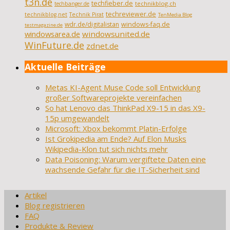
t3n.de
techfieber.de
technikblog.ch
techbanger.de
techreviewer.de
technikblog.net
Technik Pirat
TenMedia Blog
wdr.de/digitalistan
windows-faq.de
testmagazine.de
windowsarea.de
windowsunited.de
WinFuture.de
zdnet.de
Aktuelle Beiträge
Metas KI-Agent Muse Code soll Entwicklung
großer Softwareprojekte vereinfachen
So hat Lenovo das ThinkPad X9-15 in das X9-
15p umgewandelt
Microsoft: Xbox bekommt Platin-Erfolge
Ist Grokipedia am Ende? Auf Elon Musks
Wikipedia-Klon tut sich nichts mehr
Data Poisoning: Warum vergiftete Daten eine
wachsende Gefahr für die IT-Sicherheit sind
Artikel
Blog registrieren
FAQ
Produkte & Review