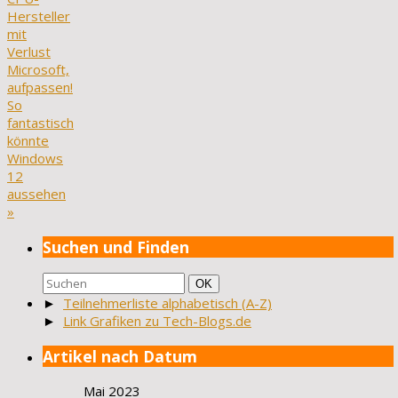
Hersteller
mit
Verlust
Microsoft,
aufpassen!
So
fantastisch
könnte
Windows
12
aussehen
»
Suchen und Finden
Suchen
Suchen
OK
nach:
►
Teilnehmerliste alphabetisch (A-Z)
►
Link Grafiken zu Tech-Blogs.de
Artikel nach Datum
Mai 2023