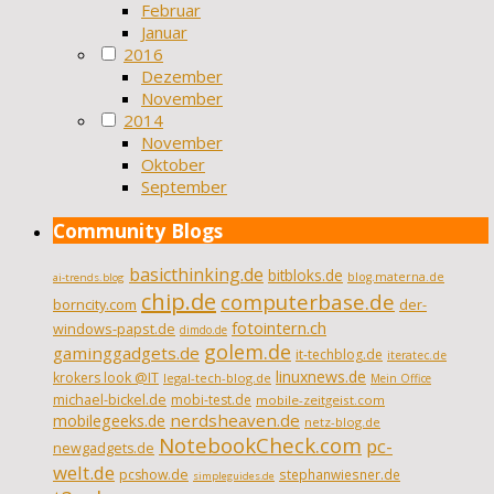
Februar
Januar
2016
Dezember
November
2014
November
Oktober
September
Community Blogs
basicthinking.de
bitbloks.de
blog.materna.de
ai-trends.blog
chip.de
computerbase.de
borncity.com
der-
fotointern.ch
windows-papst.de
dimdo.de
golem.de
gaminggadgets.de
it-techblog.de
iteratec.de
linuxnews.de
krokers look @IT
legal-tech-blog.de
Mein Office
michael-bickel.de
mobi-test.de
mobile-zeitgeist.com
nerdsheaven.de
mobilegeeks.de
netz-blog.de
NotebookCheck.com
pc-
newgadgets.de
welt.de
pcshow.de
stephanwiesner.de
simpleguides.de