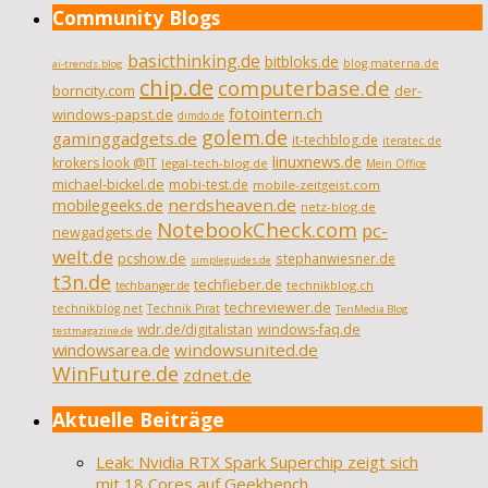
Community Blogs
basicthinking.de
bitbloks.de
blog.materna.de
ai-trends.blog
chip.de
computerbase.de
borncity.com
der-
fotointern.ch
windows-papst.de
dimdo.de
golem.de
gaminggadgets.de
it-techblog.de
iteratec.de
linuxnews.de
krokers look @IT
legal-tech-blog.de
Mein Office
michael-bickel.de
mobi-test.de
mobile-zeitgeist.com
nerdsheaven.de
mobilegeeks.de
netz-blog.de
NotebookCheck.com
pc-
newgadgets.de
welt.de
pcshow.de
stephanwiesner.de
simpleguides.de
t3n.de
techfieber.de
technikblog.ch
techbanger.de
techreviewer.de
technikblog.net
Technik Pirat
TenMedia Blog
wdr.de/digitalistan
windows-faq.de
testmagazine.de
windowsarea.de
windowsunited.de
WinFuture.de
zdnet.de
Aktuelle Beiträge
Leak: Nvidia RTX Spark Superchip zeigt sich
mit 18 Cores auf Geekbench