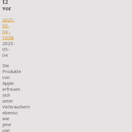
12
vor
2023-
05-
04
-
10:08
2023-
05-
04
Die
Produkte
von
Apple
erfreuen
sich
unter
Verbrauchern
ebenso
wie
jene
von