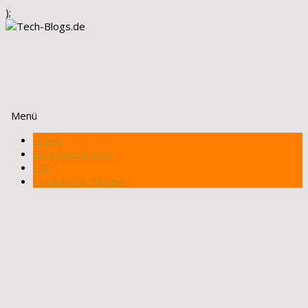
);
Menü
Zum
Artikel
Inhalt
Blog registrieren
springen
FAQ
Produkte & Review