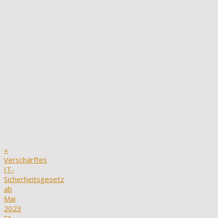
«
Verschärftes
IT-
Sicherheitsgesetz
ab
Mai
2023