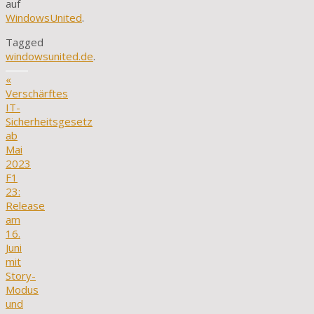
auf
WindowsUnited
.
Tagged
windowsunited.de
.
«
Verschärftes
IT-
Sicherheitsgesetz
ab
Mai
2023
F1
23:
Release
am
16.
Juni
mit
Story-
Modus
und