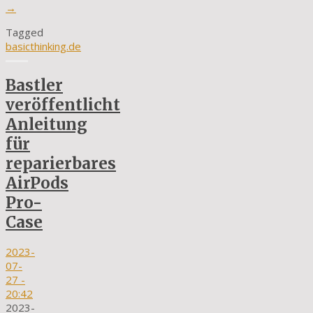
→
Tagged
basicthinking.de
Bastler
veröffentlicht
Anleitung
für
reparierbares
AirPods
Pro-
Case
2023-
07-
27
-
20:42
2023-