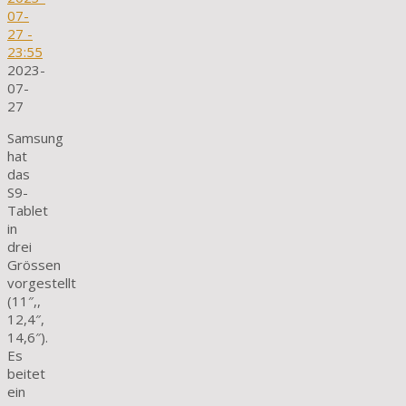
07-
27
-
23:55
2023-
07-
27
Samsung
hat
das
S9-
Tablet
in
drei
Grössen
vorgestellt
(11″,,
12,4″,
14,6″).
Es
beitet
ein