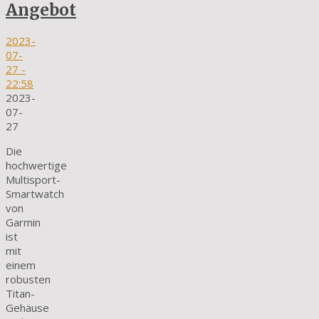
Angebot
2023-
07-
27
-
22:58
2023-
07-
27
Die
hochwertige
Multisport-
Smartwatch
von
Garmin
ist
mit
einem
robusten
Titan-
Gehäuse