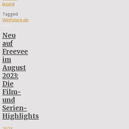
lesen
)
Tagged
WinFuture.de
Neu
auf
Freevee
im
August
2023:
Die
Film-
und
Serien-
Highlights
2023-