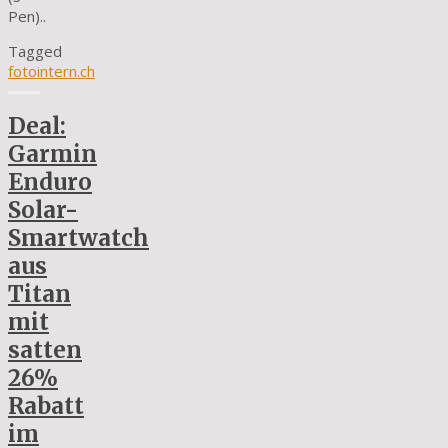
Pen)..
Tagged
fotointern.ch
Deal:
Garmin
Enduro
Solar-
Smartwatch
aus
Titan
mit
satten
26%
Rabatt
im