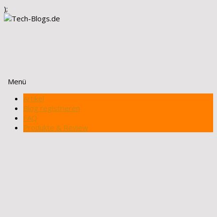
);
Menü
Zum
Artikel
Inhalt
Blog registrieren
springen
FAQ
Produkte & Review