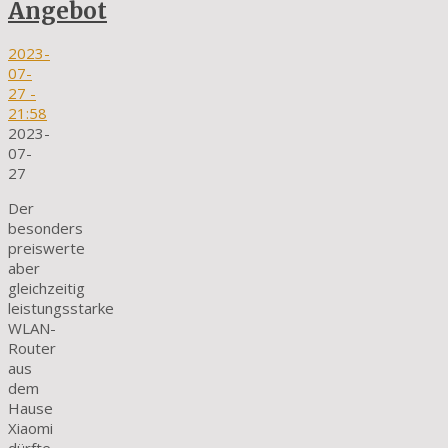
Angebot
2023-
07-
27
-
21:58
2023-
07-
27
Der
besonders
preiswerte
aber
gleichzeitig
leistungsstarke
WLAN-
Router
aus
dem
Hause
Xiaomi