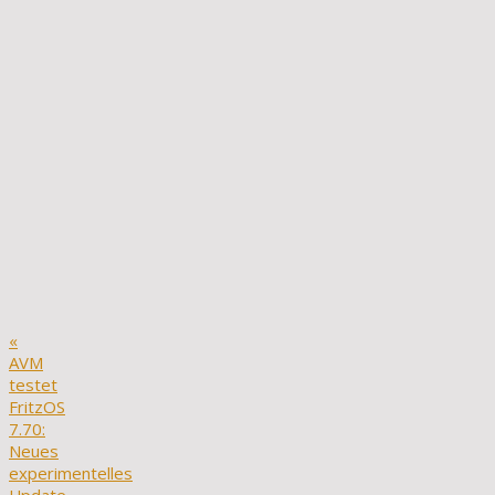
«
AVM
testet
FritzOS
7.70:
Neues
experimentelles