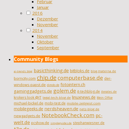
Februar
Januar
2016
Dezember
November
2014
November
Oktober
September
Community Blogs
basicthinking.de
bitbloks.de
blog.materna.de
ai-trends.blog
chip.de
computerbase.de
borncity.com
der-
fotointern.ch
windows-papst.de
dimdo.de
golem.de
gaminggadgets.de
it-techblog.de
iteratec.de
linuxnews.de
krokers look @IT
legal-tech-blog.de
Mein Office
michael-bickel.de
mobi-test.de
mobile-zeitgeist.com
nerdsheaven.de
mobilegeeks.de
netz-blog.de
NotebookCheck.com
pc-
newgadgets.de
welt.de
pcshow.de
stephanwiesner.de
simpleguides.de