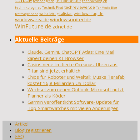
t3n.de
techfieber.de
technikblog.ch
techbanger.de
techreviewer.de
technikblog.net
Technik Pirat
TenMedia Blog
wdr.de/digitalistan
windows-faq.de
testmagazine.de
windowsarea.de
windowsunited.de
WinFuture.de
zdnet.de
Aktuelle Beiträge
Claude, Gemini, ChatGPT Atlas: Eine Mail
kapert deinen KI-Browser
Casios neue limitierte Oceanus-Uhren aus
Titan sind jetzt erhältlich
Chips für Roboter und Weltall: Musks Terafab
kostet 16,8 Milliarden US-Dollar
Wechsel zum neuen Outlook: Microsoft nutzt
Planner als Köder
Garmin veröffentlicht Software-Update für
Top-Smartwatches mit vielen Änderungen
Artikel
Blog registrieren
FAQ