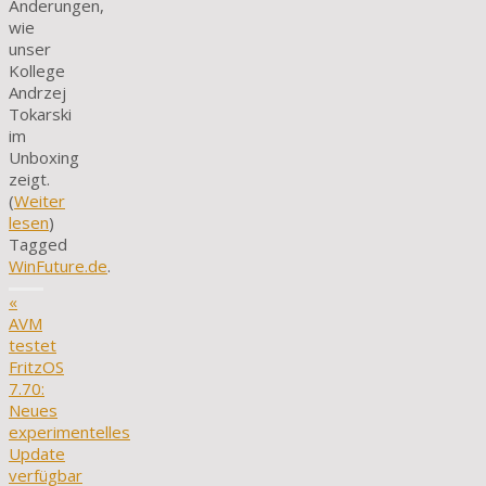
Änderungen,
wie
unser
Kollege
Andrzej
Tokarski
im
Unboxing
zeigt.
(
Weiter
lesen
)
Tagged
WinFuture.de
.
«
AVM
testet
FritzOS
7.70:
Neues
experimentelles
Update
verfügbar