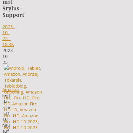
mit
Stylus-
Support
2023-
10-
25
-
18:38
2023-
10-
25
Amazon
legt
das
Fire
HD
10
neu
auf.