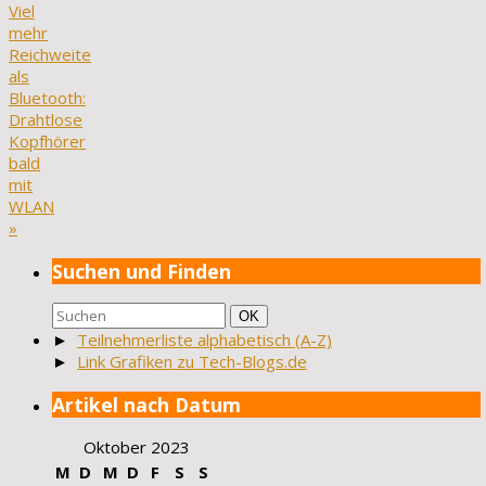
Viel
mehr
Reichweite
als
Bluetooth:
Drahtlose
Kopfhörer
bald
mit
WLAN
»
Suchen und Finden
Suchen
Suchen
OK
nach:
►
Teilnehmerliste alphabetisch (A-Z)
►
Link Grafiken zu Tech-Blogs.de
Artikel nach Datum
Oktober 2023
M
D
M
D
F
S
S