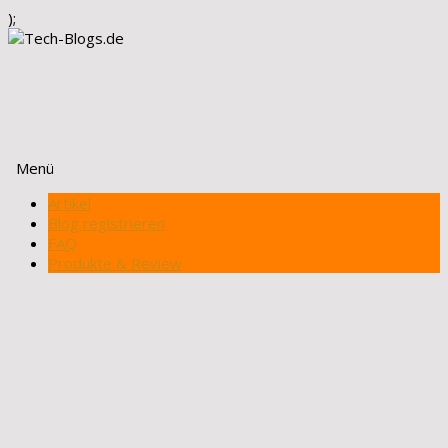
);
Menü
Zum
Artikel
Inhalt
Blog registrieren
springen
FAQ
Produkte & Review