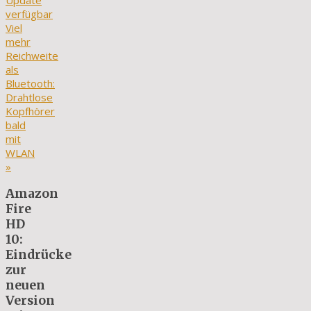
Update
verfügbar
Viel
mehr
Reichweite
als
Bluetooth:
Drahtlose
Kopfhörer
bald
mit
WLAN
»
Amazon
Fire
HD
10:
Eindrücke
zur
neuen
Version