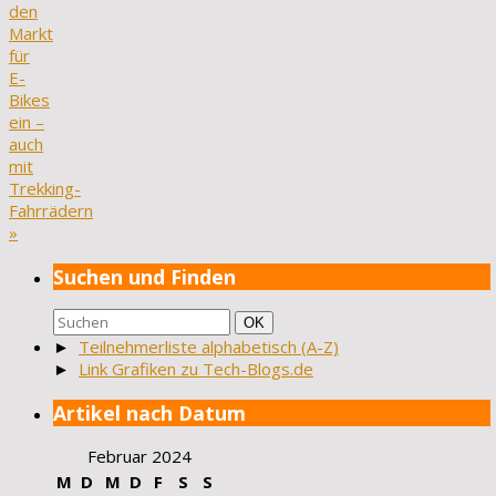
den
Markt
für
E-
Bikes
ein –
auch
mit
Trekking-
Fahrrädern
»
Suchen und Finden
Suchen
Suchen
OK
nach:
►
Teilnehmerliste alphabetisch (A-Z)
►
Link Grafiken zu Tech-Blogs.de
Artikel nach Datum
Februar 2024
M
D
M
D
F
S
S