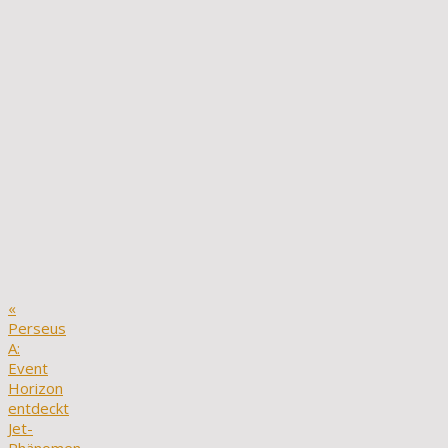
«
Perseus
A:
Event
Horizon
entdeckt
Jet-