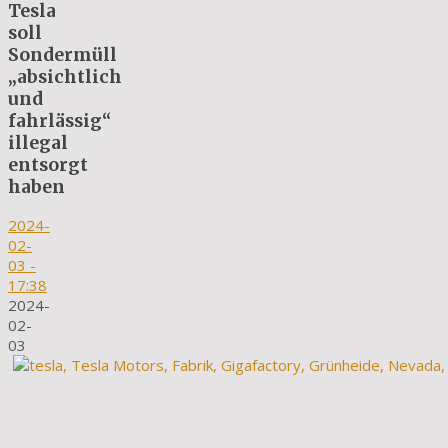
Tesla
soll
Sondermüll
„absichtlich
und
fahrlässig“
illegal
entsorgt
haben
2024-
02-
03
-
17:38
2024-
02-
03