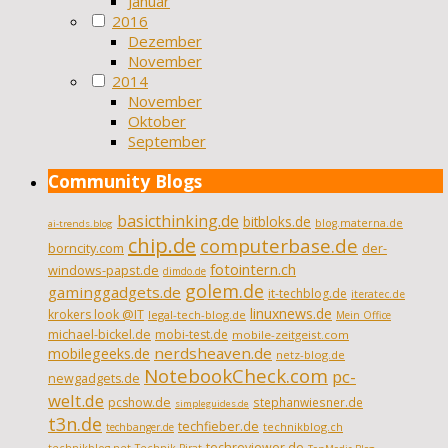
Januar
2016
Dezember
November
2014
November
Oktober
September
Community Blogs
basicthinking.de
bitbloks.de
blog.materna.de
ai-trends.blog
chip.de
computerbase.de
borncity.com
der-
fotointern.ch
windows-papst.de
dimdo.de
golem.de
gaminggadgets.de
it-techblog.de
iteratec.de
linuxnews.de
krokers look @IT
legal-tech-blog.de
Mein Office
michael-bickel.de
mobi-test.de
mobile-zeitgeist.com
nerdsheaven.de
mobilegeeks.de
netz-blog.de
NotebookCheck.com
pc-
newgadgets.de
welt.de
pcshow.de
stephanwiesner.de
simpleguides.de
t3n.de
techfieber.de
technikblog.ch
techbanger.de
techreviewer.de