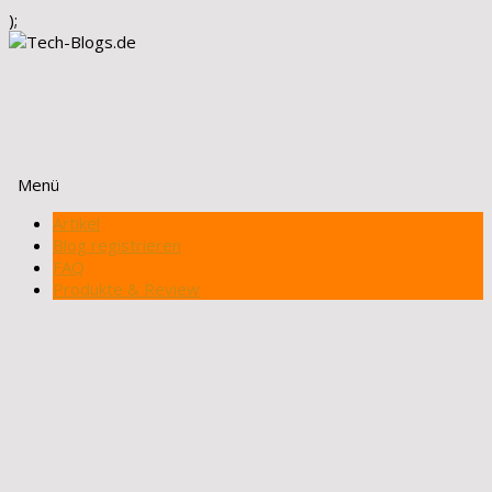
);
Menü
Zum
Artikel
Inhalt
Blog registrieren
springen
FAQ
Produkte & Review