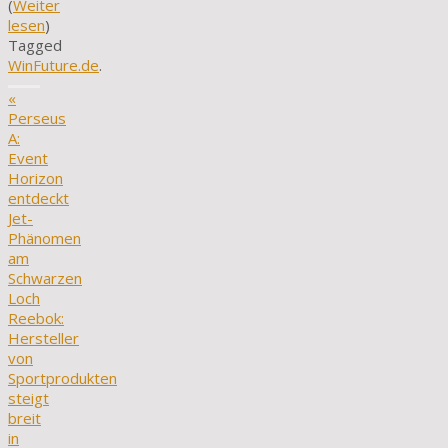
(
Weiter
lesen
)
Tagged
WinFuture.de
.
«
Perseus
A:
Event
Horizon
entdeckt
Jet-
Phänomen
am
Schwarzen
Loch
Reebok:
Hersteller
von
Sportprodukten
steigt
breit
in