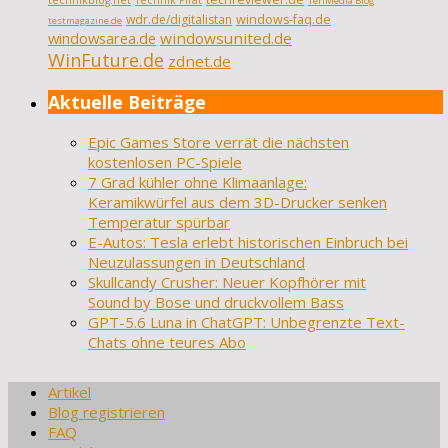
technikblog.net
Technik Pirat
TenMedia Blog
wdr.de/digitalistan
windows-faq.de
testmagazine.de
windowsarea.de
windowsunited.de
WinFuture.de
zdnet.de
Aktuelle Beiträge
Epic Games Store verrät die nächsten
kostenlosen PC-Spiele
7 Grad kühler ohne Klimaanlage:
Keramikwürfel aus dem 3D-Drucker senken
Temperatur spürbar
E-Autos: Tesla erlebt historischen Einbruch bei
Neuzulassungen in Deutschland
Skullcandy Crusher: Neuer Kopfhörer mit
Sound by Bose und druckvollem Bass
GPT-5.6 Luna in ChatGPT: Unbegrenzte Text-
Chats ohne teures Abo
Artikel
Blog registrieren
FAQ