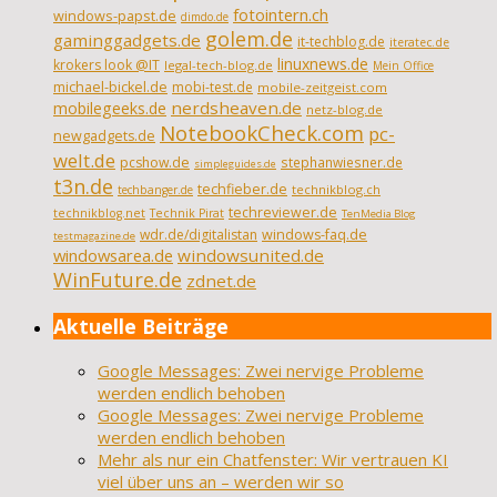
fotointern.ch
windows-papst.de
dimdo.de
golem.de
gaminggadgets.de
it-techblog.de
iteratec.de
linuxnews.de
krokers look @IT
legal-tech-blog.de
Mein Office
michael-bickel.de
mobi-test.de
mobile-zeitgeist.com
nerdsheaven.de
mobilegeeks.de
netz-blog.de
NotebookCheck.com
pc-
newgadgets.de
welt.de
pcshow.de
stephanwiesner.de
simpleguides.de
t3n.de
techfieber.de
technikblog.ch
techbanger.de
techreviewer.de
technikblog.net
Technik Pirat
TenMedia Blog
wdr.de/digitalistan
windows-faq.de
testmagazine.de
windowsarea.de
windowsunited.de
WinFuture.de
zdnet.de
Aktuelle Beiträge
Google Messages: Zwei nervige Probleme
werden endlich behoben
Google Messages: Zwei nervige Probleme
werden endlich behoben
Mehr als nur ein Chatfenster: Wir vertrauen KI
viel über uns an – werden wir so