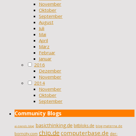
November
Oktober
September
August
Juli
Mai
April
März
Februar
Januar
2016
Dezember
November
2014
November
Oktober
September
Community Blogs
basicthinking.de
bitbloks.de
blog.materna.de
ai-trends.blog
chip.de
computerbase.de
borncity.com
der-