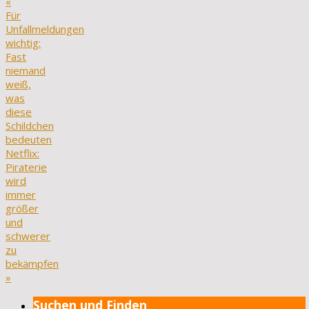
«
Für
Unfallmeldungen
wichtig:
Fast
niemand
weiß,
was
diese
Schildchen
bedeuten
Netflix:
Piraterie
wird
immer
größer
und
schwerer
zu
bekämpfen
»
Suchen und Finden