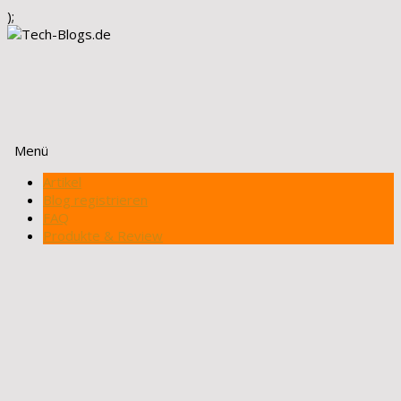
);
Menü
Zum
Artikel
Inhalt
Blog registrieren
springen
FAQ
Produkte & Review