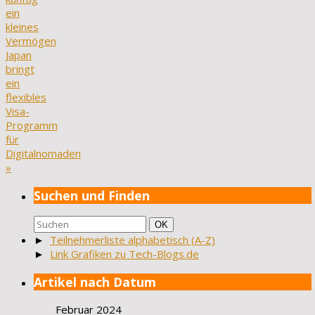
ein
kleines
Vermögen
Japan
bringt
ein
flexibles
Visa-
Programm
für
Digitalnomaden
»
Suchen und Finden
Suchen
Suchen
OK
nach:
►
Teilnehmerliste alphabetisch (A-Z)
►
Link Grafiken zu Tech-Blogs.de
Artikel nach Datum
Februar 2024