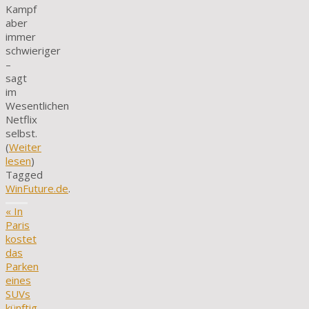
Kampf
aber
immer
schwieriger
–
sagt
im
Wesentlichen
Netflix
selbst.
(
Weiter
lesen
)
Tagged
WinFuture.de
.
«
In
Paris
kostet
das
Parken
eines
SUVs
künftig