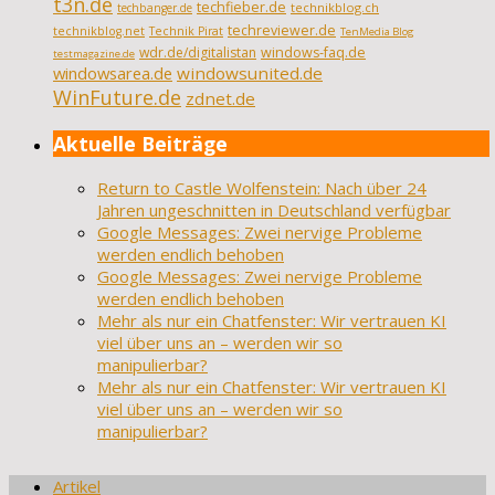
t3n.de
techfieber.de
technikblog.ch
techbanger.de
techreviewer.de
technikblog.net
Technik Pirat
TenMedia Blog
wdr.de/digitalistan
windows-faq.de
testmagazine.de
windowsarea.de
windowsunited.de
WinFuture.de
zdnet.de
Aktuelle Beiträge
Return to Castle Wolfenstein: Nach über 24
Jahren ungeschnitten in Deutschland verfügbar
Google Messages: Zwei nervige Probleme
werden endlich behoben
Google Messages: Zwei nervige Probleme
werden endlich behoben
Mehr als nur ein Chatfenster: Wir vertrauen KI
viel über uns an – werden wir so
manipulierbar?
Mehr als nur ein Chatfenster: Wir vertrauen KI
viel über uns an – werden wir so
manipulierbar?
Artikel