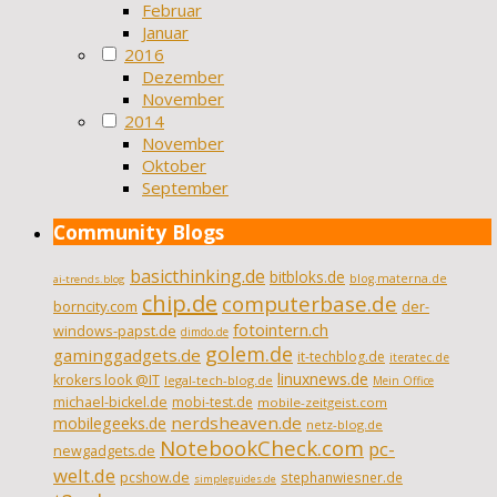
Februar
Januar
2016
Dezember
November
2014
November
Oktober
September
Community Blogs
basicthinking.de
bitbloks.de
blog.materna.de
ai-trends.blog
chip.de
computerbase.de
borncity.com
der-
fotointern.ch
windows-papst.de
dimdo.de
golem.de
gaminggadgets.de
it-techblog.de
iteratec.de
linuxnews.de
krokers look @IT
legal-tech-blog.de
Mein Office
michael-bickel.de
mobi-test.de
mobile-zeitgeist.com
nerdsheaven.de
mobilegeeks.de
netz-blog.de
NotebookCheck.com
pc-
newgadgets.de
welt.de
pcshow.de
stephanwiesner.de
simpleguides.de