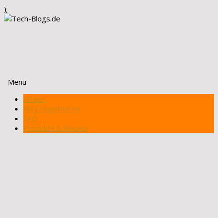
);
Menü
Zum
Artikel
Inhalt
Blog registrieren
springen
FAQ
Produkte & Review