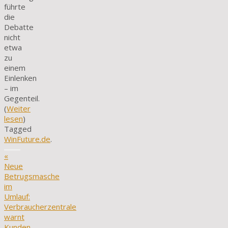
führte
die
Debatte
nicht
etwa
zu
einem
Einlenken
– im
Gegenteil.
(
Weiter
lesen
)
Tagged
WinFuture.de
.
«
Neue
Betrugsmasche
im
Umlauf:
Verbraucherzentrale
warnt
Kunden