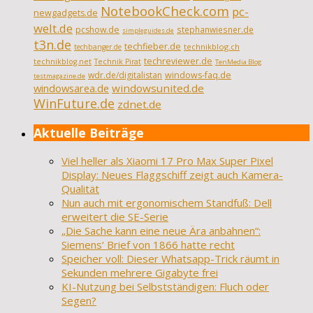
NotebookCheck.com
pc-
newgadgets.de
welt.de
pcshow.de
stephanwiesner.de
simpleguides.de
t3n.de
techfieber.de
technikblog.ch
techbanger.de
techreviewer.de
technikblog.net
Technik Pirat
TenMedia Blog
wdr.de/digitalistan
windows-faq.de
testmagazine.de
windowsarea.de
windowsunited.de
WinFuture.de
zdnet.de
Aktuelle Beiträge
Viel heller als Xiaomi 17 Pro Max Super Pixel
Display: Neues Flaggschiff zeigt auch Kamera-
Qualität
Nun auch mit ergonomischem Standfuß: Dell
erweitert die SE-Serie
„Die Sache kann eine neue Ära anbahnen“:
Siemens‘ Brief von 1866 hatte recht
Speicher voll: Dieser Whatsapp-Trick räumt in
Sekunden mehrere Gigabyte frei
KI-Nutzung bei Selbstständigen: Fluch oder
Segen?