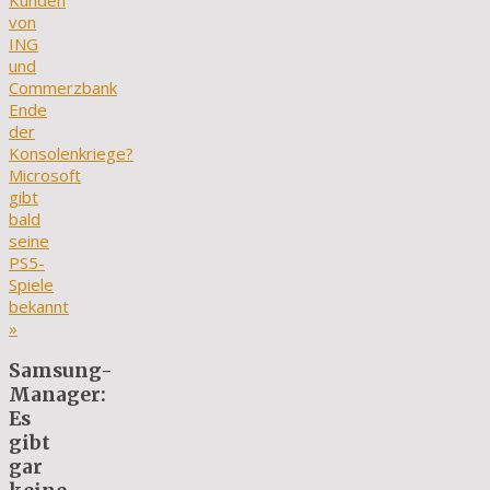
Kunden
von
ING
und
Commerzbank
Ende
der
Konsolenkriege?
Microsoft
gibt
bald
seine
PS5-
Spiele
bekannt
»
Samsung-
Manager:
Es
gibt
gar