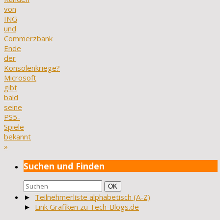
von
ING
und
Commerzbank
Ende
der
Konsolenkriege?
Microsoft
gibt
bald
seine
PS5-
Spiele
bekannt
»
Suchen und Finden
Suchen
Suchen
OK
nach:
►
Teilnehmerliste alphabetisch (A-Z)
►
Link Grafiken zu Tech-Blogs.de