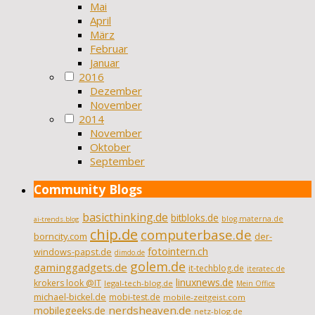
Mai
April
März
Februar
Januar
2016
Dezember
November
2014
November
Oktober
September
Community Blogs
basicthinking.de
bitbloks.de
blog.materna.de
ai-trends.blog
chip.de
computerbase.de
borncity.com
der-
fotointern.ch
windows-papst.de
dimdo.de
golem.de
gaminggadgets.de
it-techblog.de
iteratec.de
linuxnews.de
krokers look @IT
legal-tech-blog.de
Mein Office
michael-bickel.de
mobi-test.de
mobile-zeitgeist.com
nerdsheaven.de
mobilegeeks.de
netz-blog.de