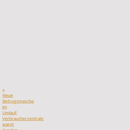
«
Neue
Betrugsmasche
im
Umlauf:
Verbraucherzentrale
warnt