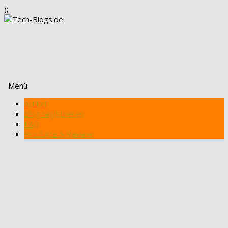
);
Menü
Zum
Artikel
Inhalt
Blog registrieren
springen
FAQ
Produkte & Review