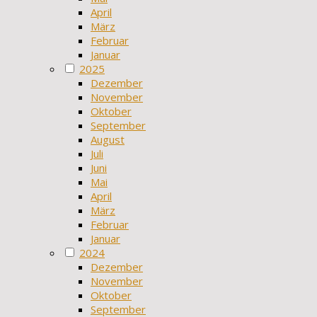
April
März
Februar
Januar
2025
Dezember
November
Oktober
September
August
Juli
Juni
Mai
April
März
Februar
Januar
2024
Dezember
November
Oktober
September