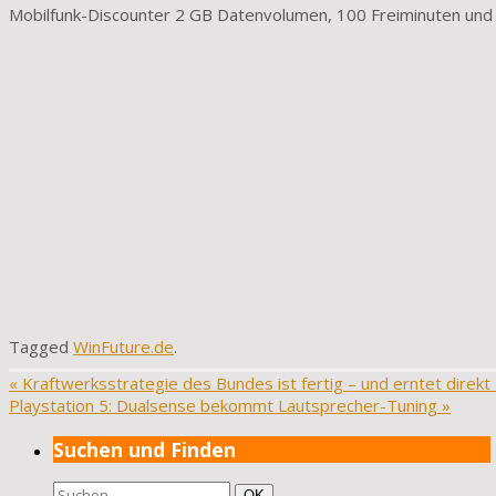
Mobilfunk-Discounter 2 GB Datenvolumen, 100 Freiminuten und
Tagged
WinFuture.de
.
«
Kraftwerksstrategie des Bundes ist fertig – und erntet direkt K
Playstation 5: Dualsense bekommt Lautsprecher-Tuning
»
Suchen und Finden
Suchen
Suchen
OK