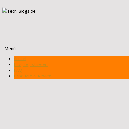
);
Menü
Zum
Artikel
Inhalt
Blog registrieren
springen
FAQ
Produkte & Review