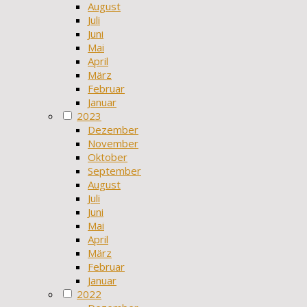
August
Juli
Juni
Mai
April
März
Februar
Januar
2023
Dezember
November
Oktober
September
August
Juli
Juni
Mai
April
März
Februar
Januar
2022