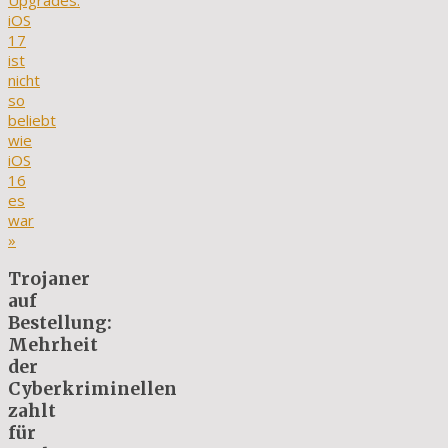
Upgrades:
iOS
17
ist
nicht
so
beliebt
wie
iOS
16
es
war
»
Trojaner
auf
Bestellung:
Mehrheit
der
Cyberkriminellen
zahlt
für