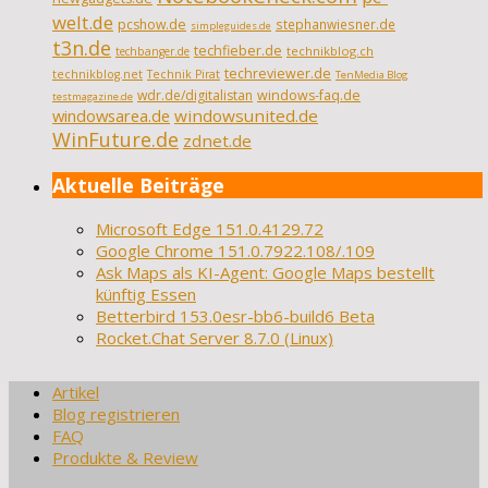
welt.de
pcshow.de
stephanwiesner.de
simpleguides.de
t3n.de
techfieber.de
technikblog.ch
techbanger.de
techreviewer.de
technikblog.net
Technik Pirat
TenMedia Blog
wdr.de/digitalistan
windows-faq.de
testmagazine.de
windowsarea.de
windowsunited.de
WinFuture.de
zdnet.de
Aktuelle Beiträge
Microsoft Edge 151.0.4129.72
Google Chrome 151.0.7922.108/.109
Ask Maps als KI-Agent: Google Maps bestellt
künftig Essen
Betterbird 153.0esr-bb6-build6 Beta
Rocket.Chat Server 8.7.0 (Linux)
Artikel
Blog registrieren
FAQ
Produkte & Review