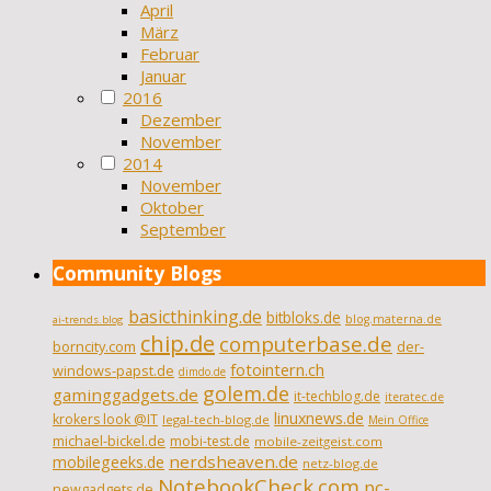
April
März
Februar
Januar
2016
Dezember
November
2014
November
Oktober
September
Community Blogs
basicthinking.de
bitbloks.de
blog.materna.de
ai-trends.blog
chip.de
computerbase.de
borncity.com
der-
fotointern.ch
windows-papst.de
dimdo.de
golem.de
gaminggadgets.de
it-techblog.de
iteratec.de
linuxnews.de
krokers look @IT
legal-tech-blog.de
Mein Office
michael-bickel.de
mobi-test.de
mobile-zeitgeist.com
nerdsheaven.de
mobilegeeks.de
netz-blog.de
NotebookCheck.com
pc-
newgadgets.de