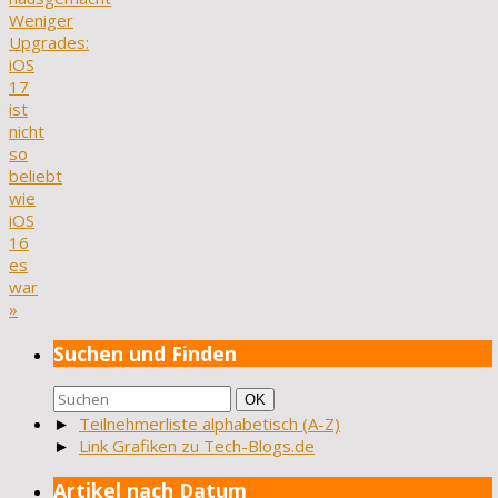
Weniger
Upgrades:
iOS
17
ist
nicht
so
beliebt
wie
iOS
16
es
war
»
Suchen und Finden
Suchen
Suchen
OK
nach:
►
Teilnehmerliste alphabetisch (A-Z)
►
Link Grafiken zu Tech-Blogs.de
Artikel nach Datum