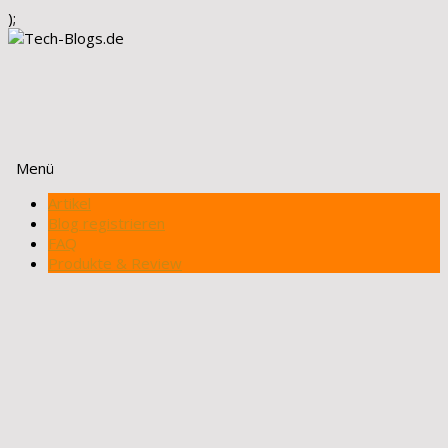
);
Menü
Zum
Artikel
Inhalt
Blog registrieren
springen
FAQ
Produkte & Review