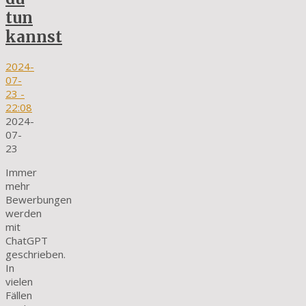
tun
kannst
2024-
07-
23
-
22:08
2024-
07-
23
Immer
mehr
Bewerbungen
werden
mit
ChatGPT
geschrieben.
In
vielen
Fällen