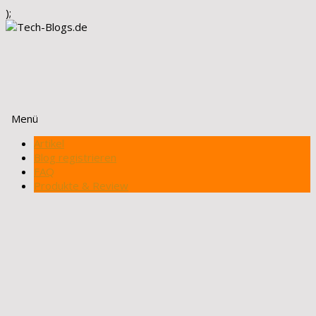
);
Menü
Zum
Artikel
Inhalt
Blog registrieren
springen
FAQ
Produkte & Review