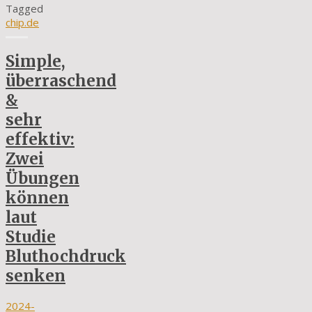
Tagged
chip.de
Simple,
überraschend
&
sehr
effektiv:
Zwei
Übungen
können
laut
Studie
Bluthochdruck
senken
2024-