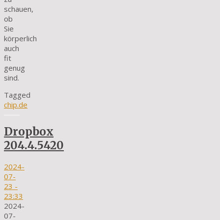
schauen,
ob
Sie
körperlich
auch
fit
genug
sind.
Tagged
chip.de
Dropbox
204.4.5420
2024-
07-
23
-
23:33
2024-
07-