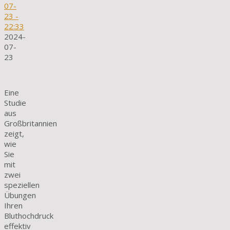
07-
23
-
22:33
2024-
07-
23
Eine
Studie
aus
Großbritannien
zeigt,
wie
Sie
mit
zwei
speziellen
Übungen
Ihren
Bluthochdruck
effektiv