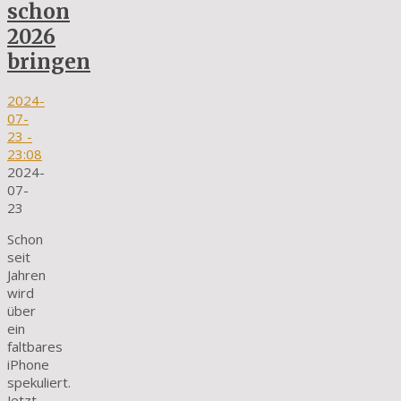
schon
2026
bringen
2024-
07-
23
-
23:08
2024-
07-
23
Schon
seit
Jahren
wird
über
ein
faltbares
iPhone
spekuliert.
Jetzt