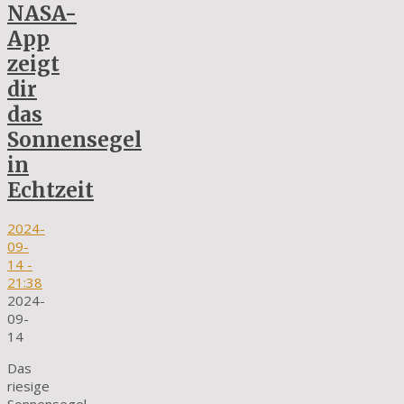
NASA-
App
zeigt
dir
das
Sonnensegel
in
Echtzeit
2024-
09-
14
-
21:38
2024-
09-
14
Das
riesige