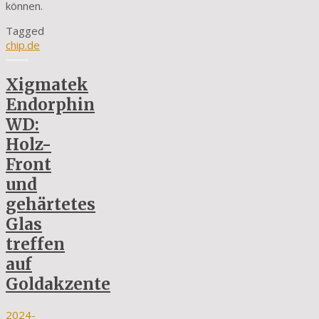
können.
Tagged
chip.de
Xigmatek
Endorphin
WD:
Holz-
Front
und
gehärtetes
Glas
treffen
auf
Goldakzente
2024-