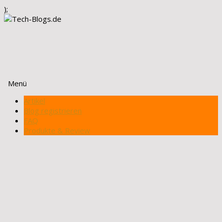
);
Menü
Zum
Artikel
Inhalt
Blog registrieren
springen
FAQ
Produkte & Review