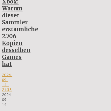
Xbox:
Warum
dieser
Sammler
erstaunliche
2.706
Kopien
desselben
Games
hat
2024-
09-
14
-
21:38
2024-
09-
14