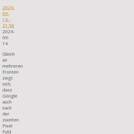
2024-
09-
14
-
21:58
2024-
09-
14
Gleich
an
mehreren
Fronten
zeigt
sich,
dass
Google
auch
nach
der
zweiten
Pixel
Fold