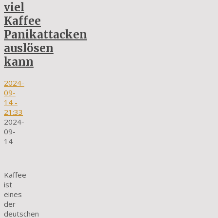
viel
Kaffee
Panikattacken
auslösen
kann
2024-
09-
14
-
21:33
2024-
09-
14
Kaffee
ist
eines
der
deutschen