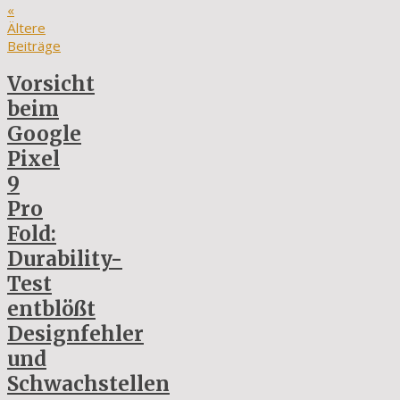
«
Ältere
Beiträge
Vorsicht
beim
Google
Pixel
9
Pro
Fold:
Durability-
Test
entblößt
Designfehler
und
Schwachstellen