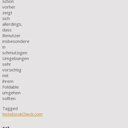
schon
vorher
zeigt
sich
allerdings,
dass
Benutzer
insbesondere
in
schmutzigen
Umgebungen
sehr
vorsichtig
mit
ihrem
Foldable
umgehen
sollten.
Tagged
NotebookCheck.com