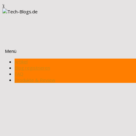
);
Menü
Zum
Artikel
Inhalt
Blog registrieren
springen
FAQ
Produkte & Review