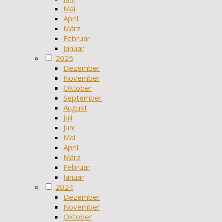
Mai
April
März
Februar
Januar
2025
Dezember
November
Oktober
September
August
Juli
Juni
Mai
April
März
Februar
Januar
2024
Dezember
November
Oktober