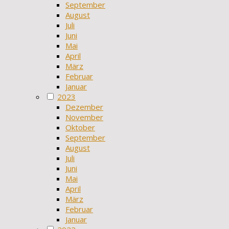
September
August
Juli
Juni
Mai
April
März
Februar
Januar
2023
Dezember
November
Oktober
September
August
Juli
Juni
Mai
April
März
Februar
Januar