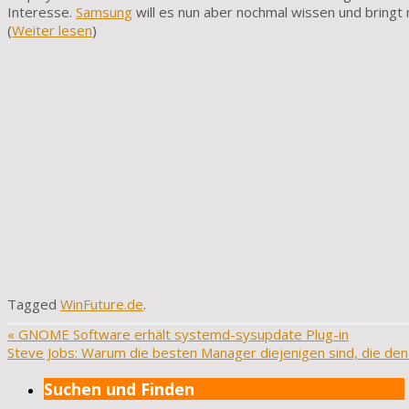
Interesse.
Samsung
will es nun aber nochmal wissen und bringt
(
Weiter lesen
)
Tagged
WinFuture.de
.
«
GNOME Software erhält systemd-sysupdate Plug-in
Steve Jobs: Warum die besten Manager diejenigen sind, die den
Suchen und Finden