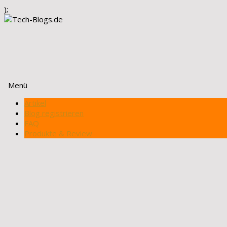
);
Menü
Zum
Artikel
Inhalt
Blog registrieren
springen
FAQ
Produkte & Review