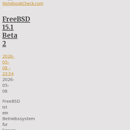
NotebookCheck.com
FreeBSD
15.1
Beta
2
2026-
05-
08
-
23:34
2026-
05-
08
FreeBSD
ist
ein
Betriebssystem
für