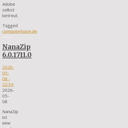
Adobe
selbst
betreut.
Tagged
computerbase.de
NanaZip
6.0.1711.0
2026-
05-
08
-
22:34
2026-
05-
08
NanaZip
ist
eine