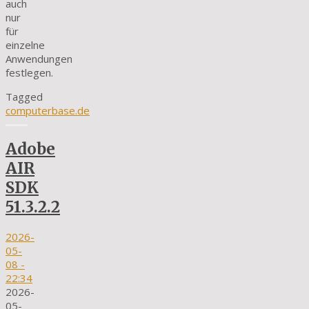
auch
nur
für
einzelne
Anwendungen
festlegen.
Tagged
computerbase.de
Adobe
AIR
SDK
51.3.2.2
2026-
05-
08
-
22:34
2026-
05-