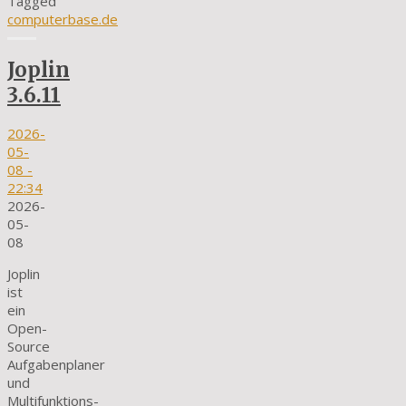
Tagged
computerbase.de
Joplin
3.6.11
2026-
05-
08
-
22:34
2026-
05-
08
Joplin
ist
ein
Open-
Source
Aufgabenplaner
und
Multifunktions-