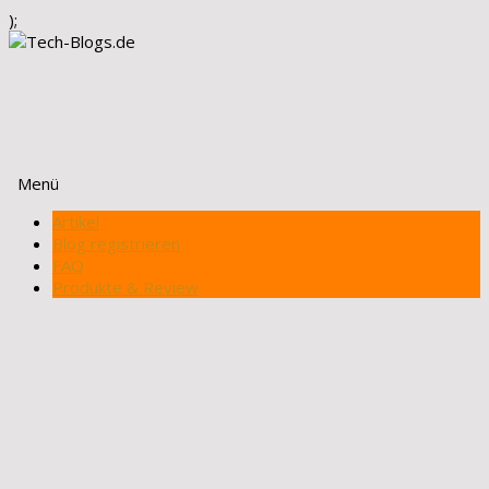
);
Menü
Zum
Artikel
Inhalt
Blog registrieren
springen
FAQ
Produkte & Review