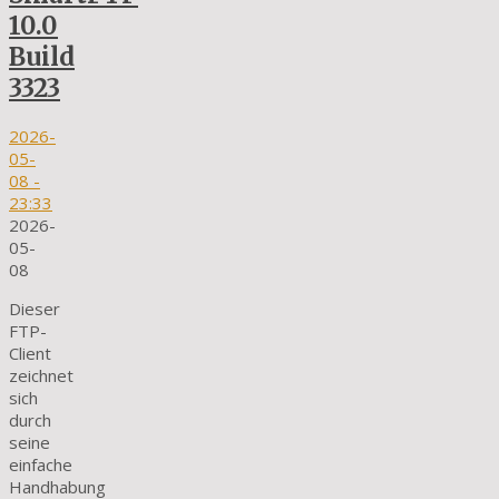
10.0
Build
3323
2026-
05-
08
-
23:33
2026-
05-
08
Dieser
FTP-
Client
zeichnet
sich
durch
seine
einfache
Handhabung