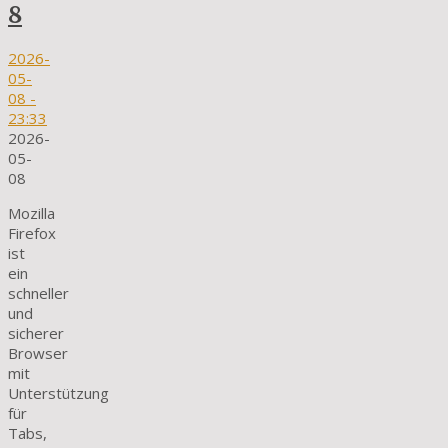
8
2026-
05-
08
-
23:33
2026-
05-
08
Mozilla
Firefox
ist
ein
schneller
und
sicherer
Browser
mit
Unterstützung
für
Tabs,