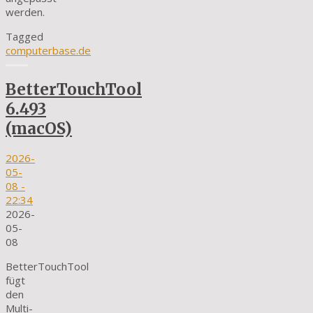
werden.
Tagged
computerbase.de
BetterTouchTool
6.493
(macOS)
2026-
05-
08
-
22:34
2026-
05-
08
BetterTouchTool
fügt
den
Multi-