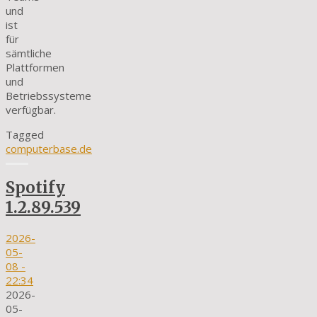
und
ist
für
sämtliche
Plattformen
und
Betriebssysteme
verfügbar.
Tagged
computerbase.de
Spotify
1.2.89.539
2026-
05-
08
-
22:34
2026-
05-