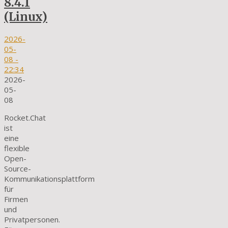
8.4.1
(Linux)
2026-
05-
08
-
22:34
2026-
05-
08
Rocket.Chat
ist
eine
flexible
Open-
Source-
Kommunikationsplattform
für
Firmen
und
Privatpersonen.