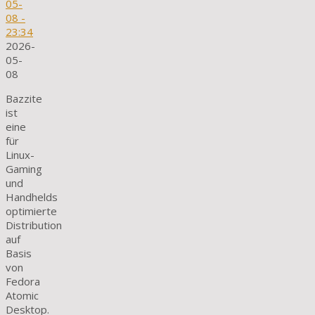
05-
08
-
23:34
2026-
05-
08
Bazzite
ist
eine
für
Linux-
Gaming
und
Handhelds
optimierte
Distribution
auf
Basis
von
Fedora
Atomic
Desktop.