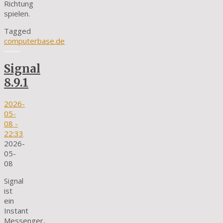
Richtung
spielen.
Tagged
computerbase.de
Signal
8.9.1
2026-
05-
08
-
22:33
2026-
05-
08
Signal
ist
ein
Instant
Messenger,