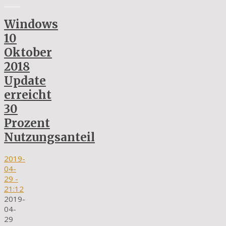
Windows
10
Oktober
2018
Update
erreicht
30
Prozent
Nutzungsanteil
2019-
04-
29
-
21:12
2019-
04-
29