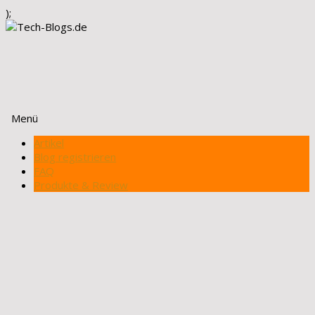
);
Menü
Zum
Artikel
Inhalt
Blog registrieren
springen
FAQ
Produkte & Review