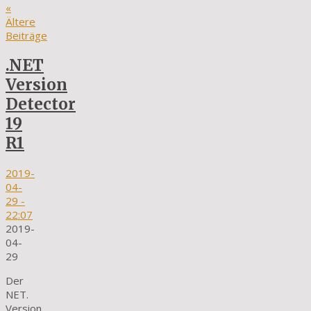
«
Ältere
Beiträge
.NET
Version
Detector
19
R1
2019-
04-
29
-
22:07
2019-
04-
29
Der
NET.
Version