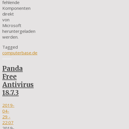
fehlende
Komponenten
direkt
von
Microsoft
heruntergeladen
werden.
Tagged
computerbase.de
Panda
Free
Antivirus
18.7.3
2019-
04-
29
-
22:07
2019-