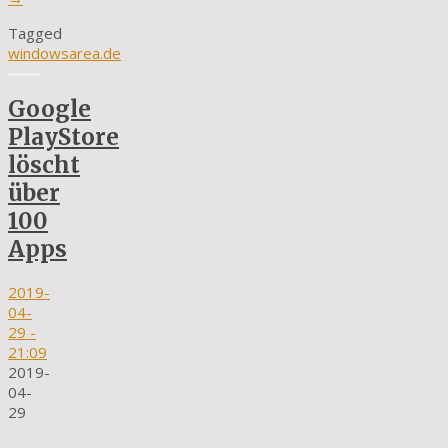
Tagged
windowsarea.de
Google
PlayStore
löscht
über
100
Apps
2019-
04-
29
-
21:09
2019-
04-
29