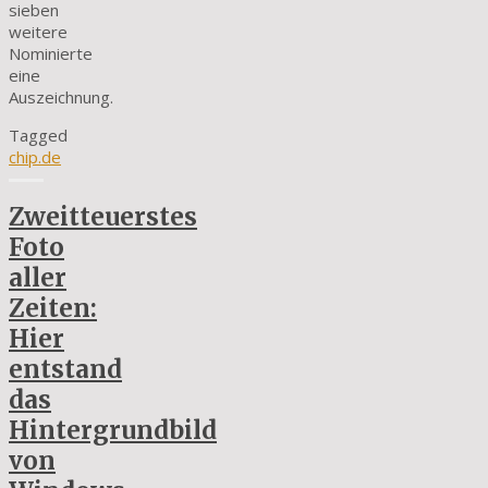
sieben
weitere
Nominierte
eine
Auszeichnung.
Tagged
chip.de
Zweitteuerstes
Foto
aller
Zeiten:
Hier
entstand
das
Hintergrundbild
von