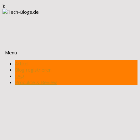
);
Menü
Zum
Artikel
Inhalt
Blog registrieren
springen
FAQ
Produkte & Review