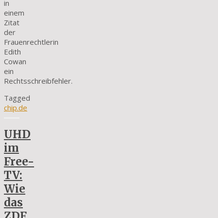
in
einem
Zitat
der
Frauenrechtlerin
Edith
Cowan
ein
Rechtsschreibfehler.
Tagged
chip.de
UHD
im
Free-
TV:
Wie
das
ZDF