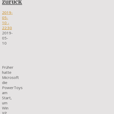
zurück
2019-
05-
10
-
22:30
2019-
05-
10
Früher
hatte
Microsoft
die
PowerToys
am
Start,
um
Win
XP