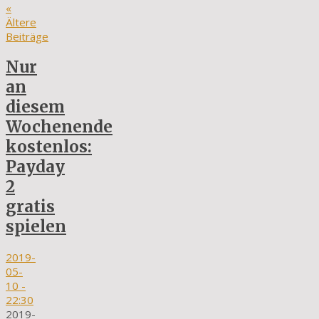
«
Ältere
Beiträge
Nur
an
diesem
Wochenende
kostenlos:
Payday
2
gratis
spielen
2019-
05-
10
-
22:30
2019-