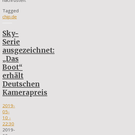
nachrüsten.
Tagged
chip.de
Sky-
Serie
ausgezeichnet:
„Das
Boot“
erhält
Deutschen
Kamerapreis
2019-
05-
10
-
22:30
2019-