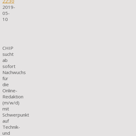
22:30
2019-
05-
10
CHIP
sucht
ab
sofort
Nachwuchs
für
die
Online-
Redaktion
(m/w/d)
mit
Schwerpunkt
auf
Technik-
und