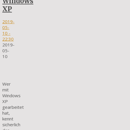
Windows
XP
2019-
05-
10
-
22:30
2019-
05-
10
Wer
mit
Windows
XP
gearbeitet
hat,
kennt
sicherlich