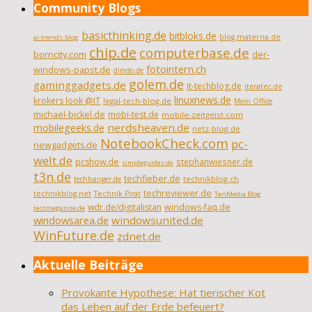
Community Blogs
basicthinking.de
bitbloks.de
blog.materna.de
ai-trends.blog
chip.de
computerbase.de
borncity.com
der-
fotointern.ch
windows-papst.de
dimdo.de
golem.de
gaminggadgets.de
it-techblog.de
iteratec.de
linuxnews.de
krokers look @IT
legal-tech-blog.de
Mein Office
michael-bickel.de
mobi-test.de
mobile-zeitgeist.com
nerdsheaven.de
mobilegeeks.de
netz-blog.de
NotebookCheck.com
pc-
newgadgets.de
welt.de
pcshow.de
stephanwiesner.de
simpleguides.de
t3n.de
techfieber.de
technikblog.ch
techbanger.de
techreviewer.de
technikblog.net
Technik Pirat
TenMedia Blog
wdr.de/digitalistan
windows-faq.de
testmagazine.de
windowsarea.de
windowsunited.de
WinFuture.de
zdnet.de
Aktuelle Beiträge
Provokante Hypothese: Hat tierischer Kot
das Leben auf der Erde befeuert?