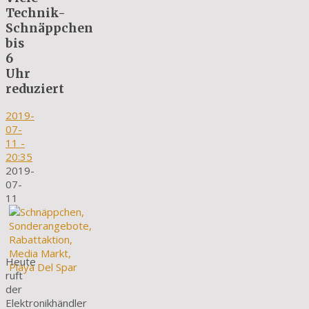
Technik-
Schnäppchen
bis
6
Uhr
reduziert
2019-
07-
11
-
20:35
2019-
07-
11
Heute
ruft
der
Elektronikhändler