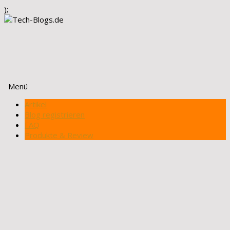
);
Menü
Zum
Artikel
Inhalt
Blog registrieren
springen
FAQ
Produkte & Review