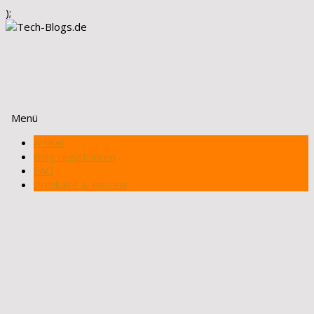
);
Menü
Zum
Artikel
Inhalt
Blog registrieren
springen
FAQ
Produkte & Review