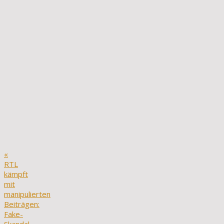
«
RTL
kämpft
mit
manipulierten
Beiträgen:
Fake-