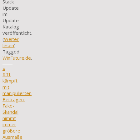
Stack
Update
im
Update
Katalog
veröffentlicht.
(
Weiter
lesen
)
Tagged
WinFuture.de
.
«
RTL
kämpft
mit
manipulierten
Beiträgen:
Fake-
Skandal
nimmt
immer
größere
Ausmaße