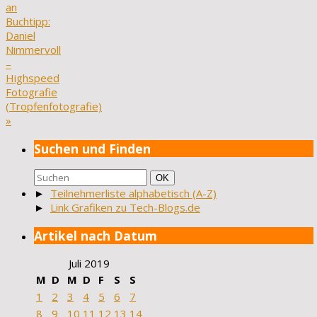
an
Buchtipp:
Daniel
Nimmervoll
–
Highspeed
Fotografie
(Tropfenfotografie)
»
Suchen und Finden
Suchen
Suchen
OK
nach:
►
Teilnehmerliste alphabetisch (A-Z)
►
Link Grafiken zu Tech-Blogs.de
Artikel nach Datum
Juli 2019
M
D
M
D
F
S
S
1
2
3
4
5
6
7
8
9
10
11
12
13
14