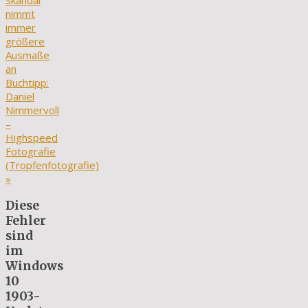
Skandal
nimmt
immer
größere
Ausmaße
an
Buchtipp:
Daniel
Nimmervoll
–
Highspeed
Fotografie
(Tropfenfotografie)
»
Diese
Fehler
sind
im
Windows
10
1903-