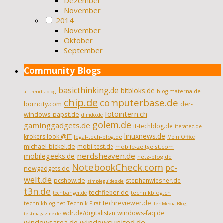
Dezember
November
2014
November
Oktober
September
Community Blogs
basicthinking.de
bitbloks.de
blog.materna.de
ai-trends.blog
chip.de
computerbase.de
borncity.com
der-
fotointern.ch
windows-papst.de
dimdo.de
golem.de
gaminggadgets.de
it-techblog.de
iteratec.de
linuxnews.de
krokers look @IT
legal-tech-blog.de
Mein Office
michael-bickel.de
mobi-test.de
mobile-zeitgeist.com
nerdsheaven.de
mobilegeeks.de
netz-blog.de
NotebookCheck.com
pc-
newgadgets.de
welt.de
pcshow.de
stephanwiesner.de
simpleguides.de
t3n.de
techfieber.de
technikblog.ch
techbanger.de
techreviewer.de
technikblog.net
Technik Pirat
TenMedia Blog
wdr.de/digitalistan
windows-faq.de
testmagazine.de
windowsarea.de
windowsunited.de