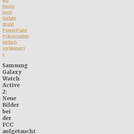
wo
heute
noch
Gefahr
droht
PowerPoint
Präsentation
einfach
verkleinern
»
Samsung
Galaxy
Watch
Active
2:
Neue
Bilder
bei
der
FCC
aufgetaucht