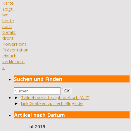
Karte
zeigt,
wo
heute
noch
Gefahr
droht
PowerPoint
Präsentation
einfach
verkleinern
»
Suchen und Finden
Suchen
Suchen
OK
nach:
►
Teilnehmerliste alphabetisch (A-Z)
►
Link Grafiken zu Tech-Blogs.de
Artikel nach Datum
Juli 2019