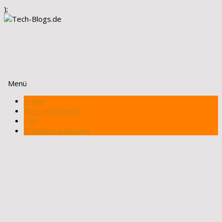
);
Menü
Zum
Artikel
Inhalt
Blog registrieren
springen
FAQ
Produkte & Review