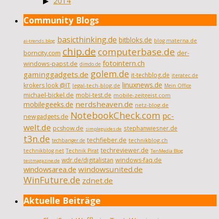
2014
Community Blogs
basicthinking.de
bitbloks.de
blog.materna.de
ai-trends.blog
chip.de
computerbase.de
borncity.com
der-
fotointern.ch
windows-papst.de
dimdo.de
golem.de
gaminggadgets.de
it-techblog.de
iteratec.de
linuxnews.de
krokers look @IT
legal-tech-blog.de
Mein Office
michael-bickel.de
mobi-test.de
mobile-zeitgeist.com
nerdsheaven.de
mobilegeeks.de
netz-blog.de
NotebookCheck.com
pc-
newgadgets.de
welt.de
pcshow.de
stephanwiesner.de
simpleguides.de
t3n.de
techfieber.de
technikblog.ch
techbanger.de
techreviewer.de
technikblog.net
Technik Pirat
TenMedia Blog
wdr.de/digitalistan
windows-faq.de
testmagazine.de
windowsarea.de
windowsunited.de
WinFuture.de
zdnet.de
Aktuelle Beiträge