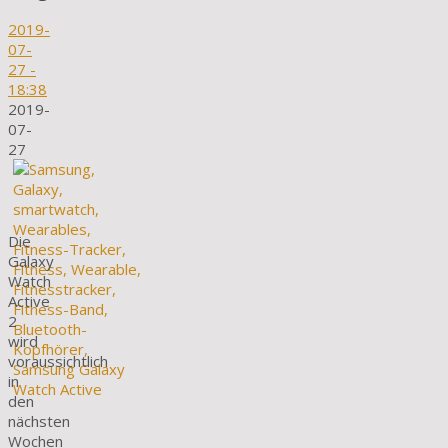
2019-
07-
27
-
18:38
2019-
07-
27
Die
Galaxy
Watch
Active
2
wird
voraussichtlich
in
den
nächsten
Wochen