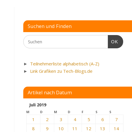
Suchen und Finden
OK
►
Teilnehmerliste alphabetisch (A-Z)
►
Link Grafiken zu Tech-Blogs.de
Artikel nach Datum
Juli 2019
M
D
M
D
F
S
S
1
2
3
4
5
6
7
8
9
10
11
12
13
14