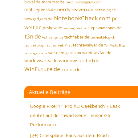
bickel.de
mobi-test.de
mobile-zeitgeist.com
nerdsheaven.de
mobilegeeks.de
netz-blog.de
NotebookCheck.com
pc-
newgadgets.de
welt.de
pcshow.de
stephanwiesner.de
simpleguides.de
t3n.de
techfieber.de
technikblog.ch
techbanger.de
techreviewer.de
technikblog.net
Technik Pirat
TenMedia Blog
wdr.de/digitalistan
windows-faq.de
testmagazine.de
windowsarea.de
windowsunited.de
WinFuture.de
zdnet.de
Aktuelle Beiträge
Google Pixel 11 Pro XL: Geekbench 7 Leak
deutet auf durchwachsene Tensor G6
Performance
(g+) Crossplane: Raus aus dem Bruch