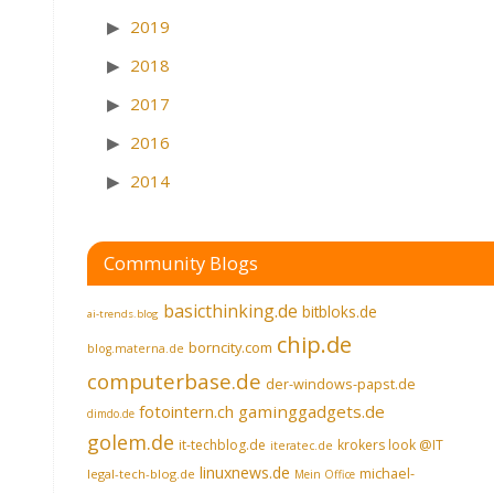
2019
2018
2017
2016
2014
Community Blogs
basicthinking.de
bitbloks.de
ai-trends.blog
chip.de
borncity.com
blog.materna.de
computerbase.de
der-windows-papst.de
fotointern.ch
gaminggadgets.de
dimdo.de
golem.de
it-techblog.de
krokers look @IT
iteratec.de
linuxnews.de
michael-
legal-tech-blog.de
Mein Office