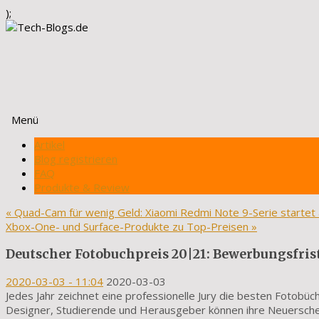
);
Menü
Zum
Artikel
Inhalt
Blog registrieren
springen
FAQ
Produkte & Review
«
Quad-Cam für wenig Geld: Xiaomi Redmi Note 9-Serie startet
Xbox-One- und Surface-Produkte zu Top-Preisen
»
Deutscher Fotobuchpreis 20|21: Bewerbungsfrist
2020-03-03
- 11:04
2020-03-03
Jedes Jahr zeichnet eine professionelle Jury die besten Fotobü
Designer, Studierende und Herausgeber können ihre Neuersche