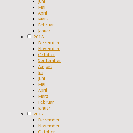
Juni
Mai
April
März
Februar
Januar
2018
Dezember
November
Oktober
September
August
Juli
Juni
Mai
April
März
Februar
Januar
2017
Dezember
November
Oktober