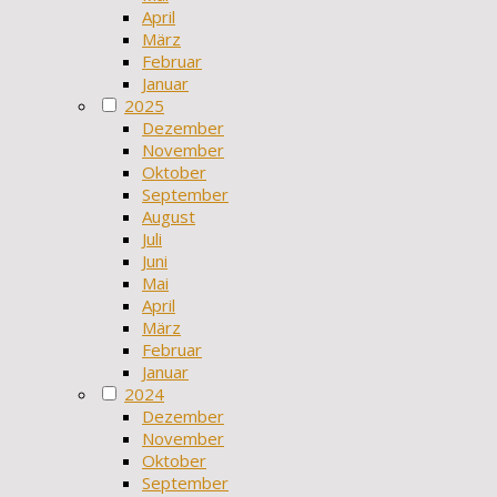
April
März
Februar
Januar
2025
Dezember
November
Oktober
September
August
Juli
Juni
Mai
April
März
Februar
Januar
2024
Dezember
November
Oktober
September