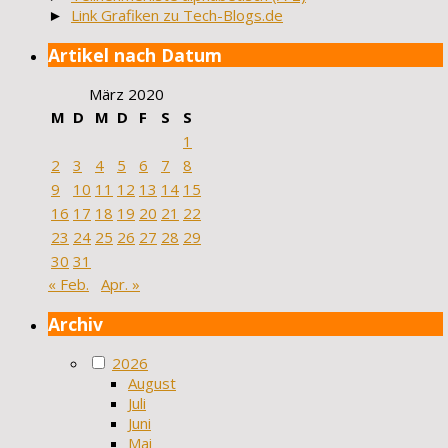
►
Link Grafiken zu Tech-Blogs.de
Artikel nach Datum
März 2020
M
D
M
D
F
S
S
1
2
3
4
5
6
7
8
9
10
11
12
13
14
15
16
17
18
19
20
21
22
23
24
25
26
27
28
29
30
31
« Feb.
Apr. »
Archiv
2026
August
Juli
Juni
Mai