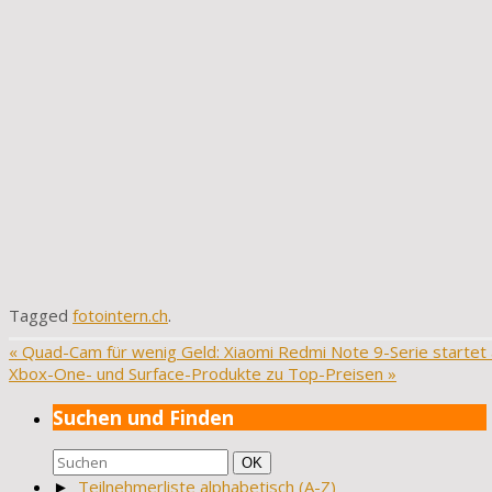
Tagged
fotointern.ch
.
«
Quad-Cam für wenig Geld: Xiaomi Redmi Note 9-Serie startet
Xbox-One- und Surface-Produkte zu Top-Preisen
»
Suchen und Finden
Suchen
Suchen
OK
nach:
►
Teilnehmerliste alphabetisch (A-Z)