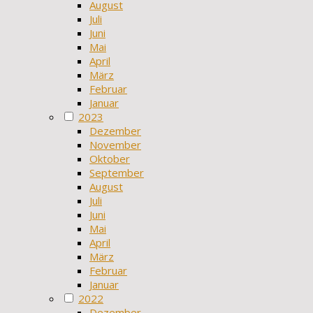
August
Juli
Juni
Mai
April
März
Februar
Januar
2023
Dezember
November
Oktober
September
August
Juli
Juni
Mai
April
März
Februar
Januar
2022
Dezember