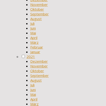
November
Oktober
September
August
Juli
Juni
Mai
April
März
Februar
Januar
2021
Dezember
November
Oktober
September
August
Juli
Juni
Mai
April
März