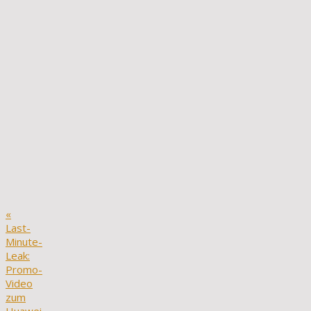
«
Last-
Minute-
Leak:
Promo-
Video
zum