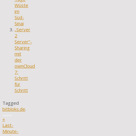
Wüste
im
Süd-
Sinai
„Server
2
Server“-
Sharing
mit
der
ownCloud
7:
Schritt
für
Schritt
Tagged
bitbloks.de
.
«
Last-
Minute-