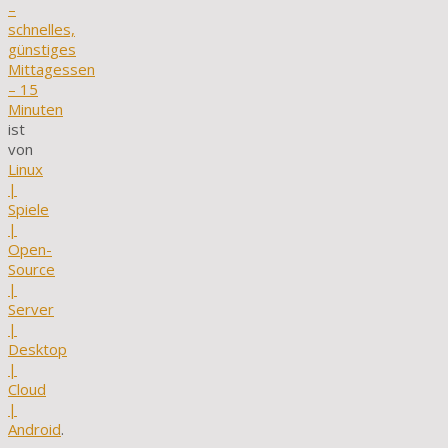
–
schnelles,
günstiges
Mittagessen
– 15
Minuten
ist
von
Linux
|
Spiele
|
Open-
Source
|
Server
|
Desktop
|
Cloud
|
Android
.