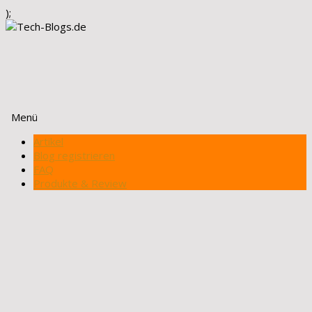
);
Menü
Zum
Artikel
Inhalt
Blog registrieren
springen
FAQ
Produkte & Review