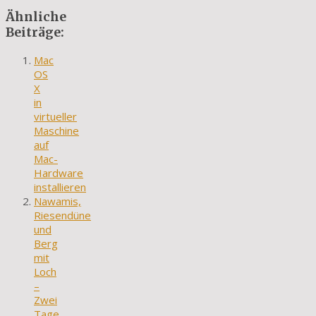
Ähnliche
Beiträge:
Mac
OS
X
in
virtueller
Maschine
auf
Mac-
Hardware
installieren
Nawamis,
Riesendüne
und
Berg
mit
Loch
–
Zwei
Tage