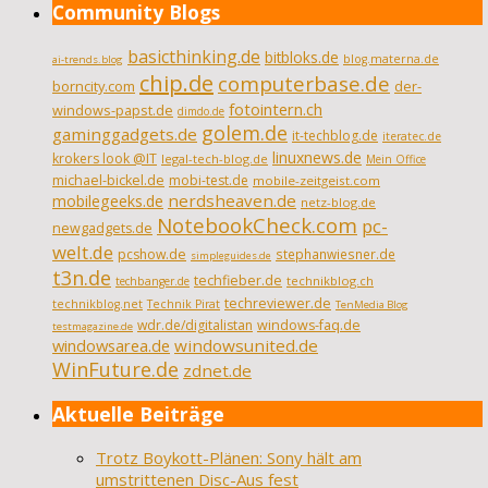
Community Blogs
basicthinking.de
bitbloks.de
blog.materna.de
ai-trends.blog
chip.de
computerbase.de
borncity.com
der-
fotointern.ch
windows-papst.de
dimdo.de
golem.de
gaminggadgets.de
it-techblog.de
iteratec.de
linuxnews.de
krokers look @IT
legal-tech-blog.de
Mein Office
michael-bickel.de
mobi-test.de
mobile-zeitgeist.com
nerdsheaven.de
mobilegeeks.de
netz-blog.de
NotebookCheck.com
pc-
newgadgets.de
welt.de
pcshow.de
stephanwiesner.de
simpleguides.de
t3n.de
techfieber.de
technikblog.ch
techbanger.de
techreviewer.de
technikblog.net
Technik Pirat
TenMedia Blog
wdr.de/digitalistan
windows-faq.de
testmagazine.de
windowsarea.de
windowsunited.de
WinFuture.de
zdnet.de
Aktuelle Beiträge
Trotz Boykott-Plänen: Sony hält am
umstrittenen Disc-Aus fest