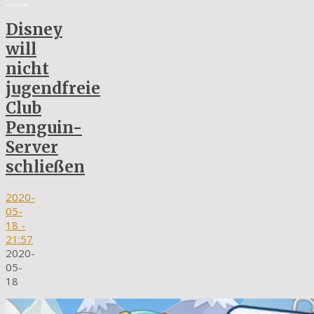
Disney
will
nicht
jugendfreie
Club
Penguin-
Server
schließen
2020-
05-
18
-
21:57
2020-
05-
18