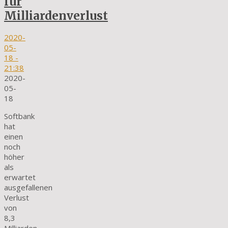
für
Milliardenverlust
2020-
05-
18
-
21:38
2020-
05-
18
Softbank
hat
einen
noch
höher
als
erwartet
ausgefallenen
Verlust
von
8,3