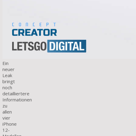
Ein
neuer
Leak
bringt
noch
detailliertere
Informationen
zu
allen
vier
iPhone
12-