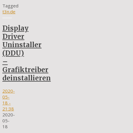
Tagged
t3n.de
Display
Driver
Uninstaller
(DDU)
–
Grafiktreiber
deinstallieren
2020-
05-
18
-
21:38
2020-
05-
18