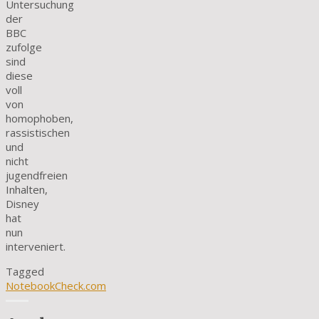
Untersuchung
der
BBC
zufolge
sind
diese
voll
von
homophoben,
rassistischen
und
nicht
jugendfreien
Inhalten,
Disney
hat
nun
interveniert.
Tagged
NotebookCheck.com