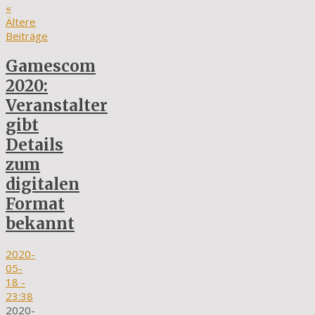
«
Ältere
Beiträge
Gamescom
2020:
Veranstalter
gibt
Details
zum
digitalen
Format
bekannt
2020-
05-
18
-
23:38
2020-