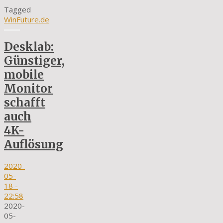
Tagged
WinFuture.de
Desklab:
Günstiger,
mobile
Monitor
schafft
auch
4K-
Auflösung
2020-
05-
18
-
22:58
2020-
05-