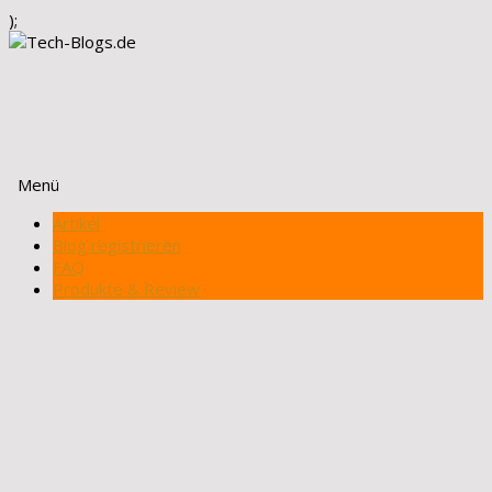
);
Menü
Zum
Artikel
Inhalt
Blog registrieren
springen
FAQ
Produkte & Review