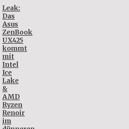
Leak:
Das
Asus
ZenBook
UX425
kommt
mit
Intel
Ice
Lake
&
AMD
Ryzen
Renoir
im