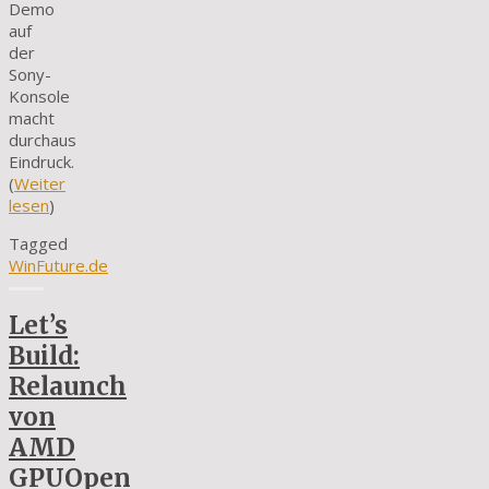
Demo
auf
der
Sony-
Konsole
macht
durchaus
Eindruck.
(
Weiter
lesen
)
Tagged
WinFuture.de
Let’s
Build:
Relaunch
von
AMD
GPUOpen