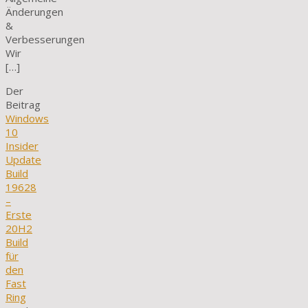
Änderungen
&
Verbesserungen
Wir
[…]
Der
Beitrag
Windows
10
Insider
Update
Build
19628
–
Erste
20H2
Build
für
den
Fast
Ring