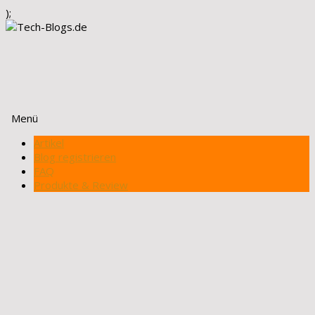
);
Menü
Zum
Artikel
Inhalt
Blog registrieren
springen
FAQ
Produkte & Review