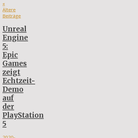
«
Ältere
Beiträge
Unreal
Engine
5:
Epic
Games
zeigt
Echtzeit-
Demo
auf
der
PlayStation
5
2020-