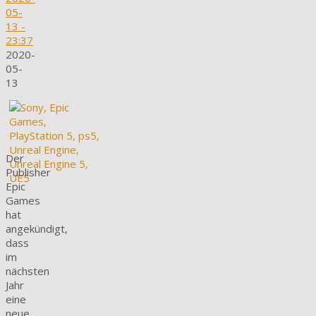
05-
13
-
23:37
2020-
05-
13
Der
Publisher
Epic
Games
hat
angekündigt,
dass
im
nächsten
Jahr
eine
neue