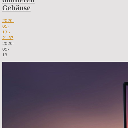
dünneren
Gehäuse
2020-
05-
13
-
21:57
2020-
05-
13