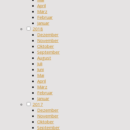
April
März
Februar
Januar
2018
Dezember
November
Oktober
September
August
Juli
Juni
Mai
April
März
Februar
Januar
2017
Dezember
November
Oktober
September