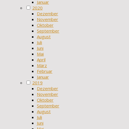
Januar
2020
Dezember
November
Oktober
September
August
Juli
Juni
Mai
April
März
Februar
Januar
2019
Dezember
November
Oktober
September
August
Juli
Juni
Mai