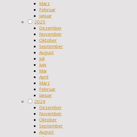
März
Februar
Januar
2025
Dezember
November
Oktober
September
August
Juli
Juni
Mai
April
März
Februar
Januar
2024
Dezember
November
Oktober
September
August