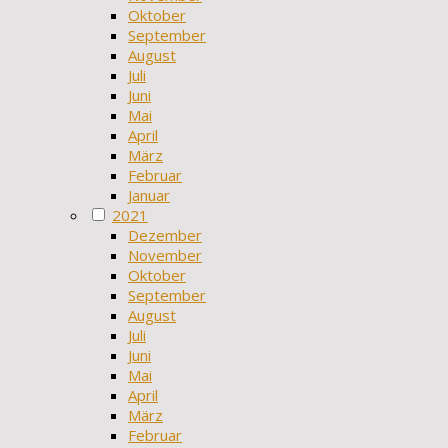
Oktober
September
August
Juli
Juni
Mai
April
März
Februar
Januar
2021
Dezember
November
Oktober
September
August
Juli
Juni
Mai
April
März
Februar