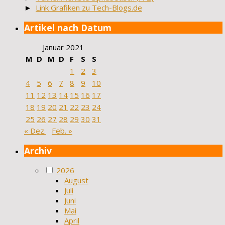
►
Link Grafiken zu Tech-Blogs.de
Artikel nach Datum
Januar 2021
M
D
M
D
F
S
S
1
2
3
4
5
6
7
8
9
10
11
12
13
14
15
16
17
18
19
20
21
22
23
24
25
26
27
28
29
30
31
« Dez.
Feb. »
Archiv
2026
August
Juli
Juni
Mai
April