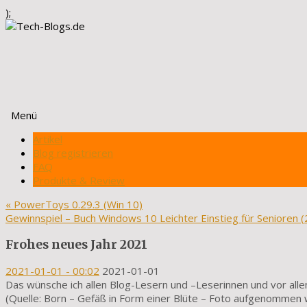
);
Menü
Zum
Artikel
Inhalt
Blog registrieren
springen
FAQ
Produkte & Review
«
PowerToys 0.29.3 (Win 10)
Gewinnspiel – Buch Windows 10 Leichter Einstieg für Senioren 
Frohes neues Jahr 2021
2021-01-01
- 00:02
2021-01-01
Das wünsche ich allen Blog-Lesern und –Leserinnen und vor alle
(Quelle: Born – Gefäß in Form einer Blüte – Foto aufgenommen w