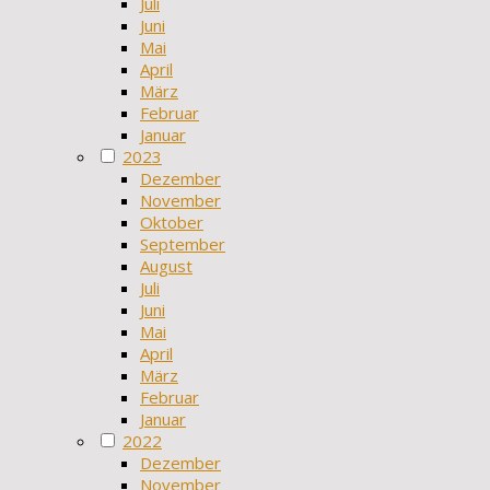
Juli
Juni
Mai
April
März
Februar
Januar
2023
Dezember
November
Oktober
September
August
Juli
Juni
Mai
April
März
Februar
Januar
2022
Dezember
November