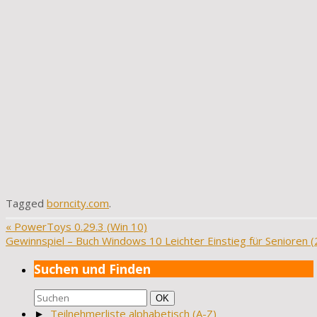
Tagged
borncity.com
.
«
PowerToys 0.29.3 (Win 10)
Gewinnspiel – Buch Windows 10 Leichter Einstieg für Senioren 
Suchen und Finden
Suchen
Suchen
OK
nach:
►
Teilnehmerliste alphabetisch (A-Z)