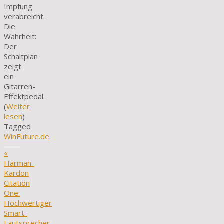
Impfung
verabreicht.
Die
Wahrheit:
Der
Schaltplan
zeigt
ein
Gitarren-
Effektpedal.
(
Weiter
lesen
)
Tagged
WinFuture.de
.
«
Harman-
Kardon
Citation
One:
Hochwertiger
Smart-
Lautsprecher