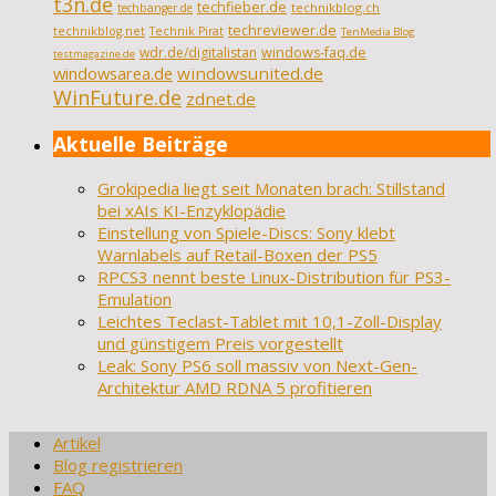
t3n.de
techfieber.de
technikblog.ch
techbanger.de
techreviewer.de
technikblog.net
Technik Pirat
TenMedia Blog
wdr.de/digitalistan
windows-faq.de
testmagazine.de
windowsarea.de
windowsunited.de
WinFuture.de
zdnet.de
Aktuelle Beiträge
Grokipedia liegt seit Monaten brach: Stillstand
bei xAIs KI-Enzyklopädie
Einstellung von Spiele-Discs: Sony klebt
Warnlabels auf Retail-Boxen der PS5
RPCS3 nennt beste Linux-Distribution für PS3-
Emulation
Leichtes Teclast-Tablet mit 10,1-Zoll-Display
und günstigem Preis vorgestellt
Leak: Sony PS6 soll massiv von Next-Gen-
Architektur AMD RDNA 5 profitieren
Artikel
Blog registrieren
FAQ