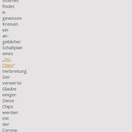
Internet
findet
in
gewissen
Kreisen
ein
an­
geblicher
Schaltplan
eines
„
5G-
Chips
“
Verbreitung.
Der
verwirrte
Glaube
einiger:
Diese
Chips
werden
mit
der
Corona-