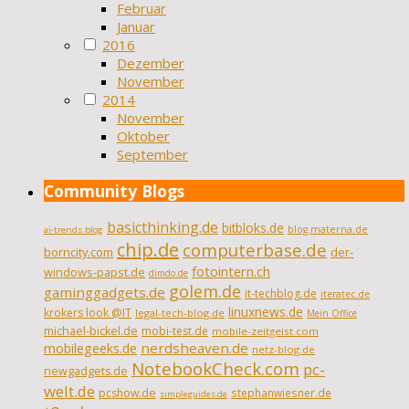
Februar
Januar
2016
Dezember
November
2014
November
Oktober
September
Community Blogs
basicthinking.de
bitbloks.de
blog.materna.de
ai-trends.blog
chip.de
computerbase.de
borncity.com
der-
fotointern.ch
windows-papst.de
dimdo.de
golem.de
gaminggadgets.de
it-techblog.de
iteratec.de
linuxnews.de
krokers look @IT
legal-tech-blog.de
Mein Office
michael-bickel.de
mobi-test.de
mobile-zeitgeist.com
nerdsheaven.de
mobilegeeks.de
netz-blog.de
NotebookCheck.com
pc-
newgadgets.de
welt.de
pcshow.de
stephanwiesner.de
simpleguides.de