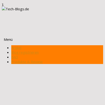
);
Menü
Zum
Artikel
Inhalt
Blog registrieren
springen
FAQ
Produkte & Review