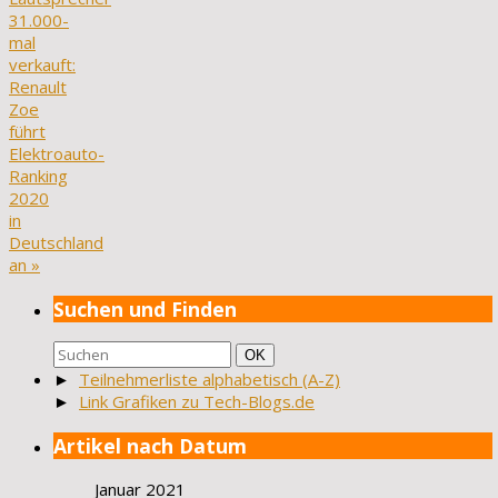
31.000-
mal
verkauft:
Renault
Zoe
führt
Elektroauto-
Ranking
2020
in
Deutschland
an
»
Suchen und Finden
Suchen
Suchen
OK
nach:
►
Teilnehmerliste alphabetisch (A-Z)
►
Link Grafiken zu Tech-Blogs.de
Artikel nach Datum
Januar 2021