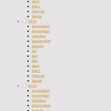
April
März
Februar
Januar
2024
Dezember
November
Oktober
September
August
Juli
Juni
Mai
April
März
Februar
Januar
2023
Dezember
November
Oktober
September
August