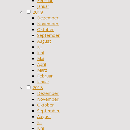
Februar
Januar
2019
Dezember
November
Oktober
September
August
Juli
Juni
Mai
April
März
Februar
Januar
2018
Dezember
November
Oktober
September
August
Juli
Juni