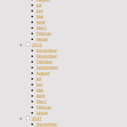
Juli
Juni
Mai
April
März
Februar
Januar
2022
Dezember
November
Oktober
September
August
Juli
Juni
Mai
April
März
Februar
Januar
2021
Dezember