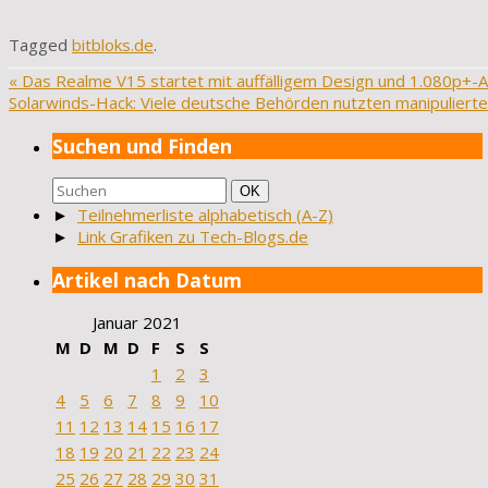
Tagged
bitbloks.de
.
«
Das Realme V15 startet mit auffälligem Design und 1.080p+
Solarwinds-Hack: Viele deutsche Behörden nutzten manipuliert
Suchen und Finden
Suchen
Suchen
OK
nach:
►
Teilnehmerliste alphabetisch (A-Z)
►
Link Grafiken zu Tech-Blogs.de
Artikel nach Datum
Januar 2021
M
D
M
D
F
S
S
1
2
3
4
5
6
7
8
9
10
11
12
13
14
15
16
17
18
19
20
21
22
23
24
25
26
27
28
29
30
31