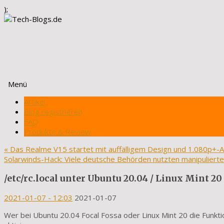
);
Menü
Zum
Artikel
Inhalt
Blog registrieren
springen
FAQ
Produkte & Review
«
Das Realme V15 startet mit auffälligem Design und 1.080p+
Solarwinds-Hack: Viele deutsche Behörden nutzten manipuliert
/etc/rc.local unter Ubuntu 20.04 / Linux Mint 20
2021-01-07
- 12:03
2021-01-07
Wer bei Ubuntu 20.04 Focal Fossa oder Linux Mint 20 die Funktio