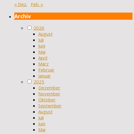
« Dez.
Feb. »
Archiv
2026
August
Juli
Juni
Mai
April
März
Februar
Januar
2025
Dezember
November
Oktober
September
August
Juli
Juni
Mai