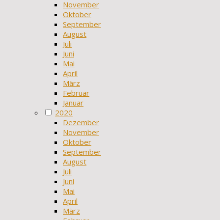
November
Oktober
September
August
Juli
Juni
Mai
April
März
Februar
Januar
2020
Dezember
November
Oktober
September
August
Juli
Juni
Mai
April
März