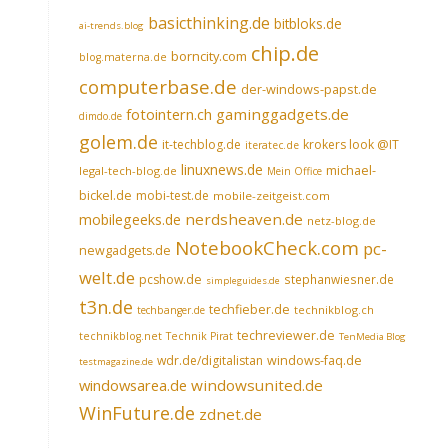
basicthinking.de
bitbloks.de
ai-trends.blog
chip.de
borncity.com
blog.materna.de
computerbase.de
der-windows-papst.de
fotointern.ch
gaminggadgets.de
dimdo.de
golem.de
it-techblog.de
krokers look @IT
iteratec.de
linuxnews.de
michael-
legal-tech-blog.de
Mein Office
bickel.de
mobi-test.de
mobile-zeitgeist.com
nerdsheaven.de
mobilegeeks.de
netz-blog.de
NotebookCheck.com
pc-
newgadgets.de
welt.de
pcshow.de
stephanwiesner.de
simpleguides.de
t3n.de
techfieber.de
technikblog.ch
techbanger.de
techreviewer.de
technikblog.net
Technik Pirat
TenMedia Blog
wdr.de/digitalistan
windows-faq.de
testmagazine.de
windowsarea.de
windowsunited.de
WinFuture.de
zdnet.de