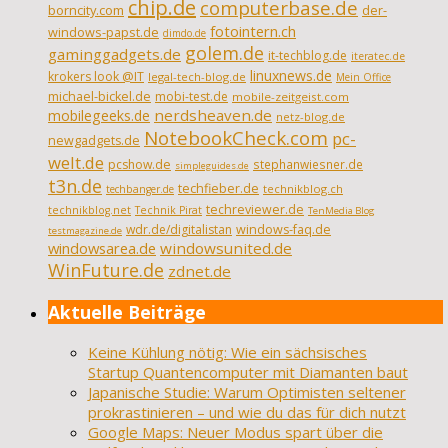
chip.de
computerbase.de
borncity.com
der-
fotointern.ch
windows-papst.de
dimdo.de
golem.de
gaminggadgets.de
it-techblog.de
iteratec.de
linuxnews.de
krokers look @IT
legal-tech-blog.de
Mein Office
michael-bickel.de
mobi-test.de
mobile-zeitgeist.com
nerdsheaven.de
mobilegeeks.de
netz-blog.de
NotebookCheck.com
pc-
newgadgets.de
welt.de
pcshow.de
stephanwiesner.de
simpleguides.de
t3n.de
techfieber.de
technikblog.ch
techbanger.de
techreviewer.de
technikblog.net
Technik Pirat
TenMedia Blog
wdr.de/digitalistan
windows-faq.de
testmagazine.de
windowsarea.de
windowsunited.de
WinFuture.de
zdnet.de
Aktuelle Beiträge
Keine Kühlung nötig: Wie ein sächsisches
Startup Quantencomputer mit Diamanten baut
Japanische Studie: Warum Optimisten seltener
prokrastinieren – und wie du das für dich nutzt
Google Maps: Neuer Modus spart über die