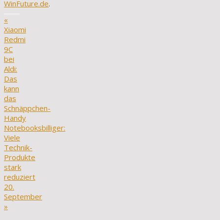
WinFuture.de
.
«
Xiaomi
Redmi
9C
bei
Aldi:
Das
kann
das
Schnäppchen-
Handy
Notebooksbilliger:
Viele
Technik-
Produkte
stark
reduziert
20.
September
»