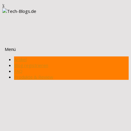
);
Menü
Zum
Artikel
Inhalt
Blog registrieren
springen
FAQ
Produkte & Review