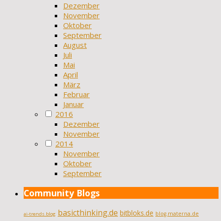
Dezember
November
Oktober
September
August
Juli
Mai
April
März
Februar
Januar
2016
Dezember
November
2014
November
Oktober
September
Community Blogs
basicthinking.de
bitbloks.de
blog.materna.de
ai-trends.blog