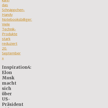
kann
das
Schnäppchen-
Handy
Notebooksbilliger:
Viele
Technik-
Produkte
stark
reduziert
20.
September
»
Inspiration4:
Elon
Musk
macht
sich
über
US-
Präsident