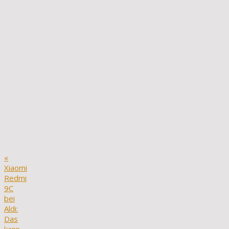
«
Xiaomi
Redmi
9C
bei
Aldi:
Das