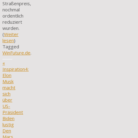
Straßenpreis,
nochmal
ordentlich
reduziert
wurden.
(
Weiter
lesen
)
Tagged
WinFuture.de
.
«
Inspiration4:
Elon
Musk
macht
sich
über
US-
Präsident
Biden
lustig
Den
Mars