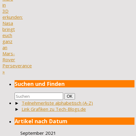
in
3D
erkunden:
Nasa
bringt
euch
ganz
an
Mars-
Rover
Perseverance
»
Suchen und Finden
Suchen
Suchen
OK
nach:
►
Teilnehmerliste alphabetisch (A-Z)
►
Link Grafiken zu Tech-Blogs.de
Artikel nach Datum
September 2021