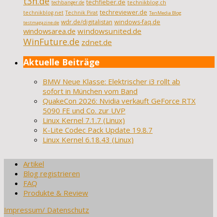
t3n.de
techfieber.de
technikblog.ch
techbanger.de
techreviewer.de
technikblog.net
Technik Pirat
TenMedia Blog
wdr.de/digitalistan
windows-faq.de
testmagazine.de
windowsarea.de
windowsunited.de
WinFuture.de
zdnet.de
Aktuelle Beiträge
BMW Neue Klasse: Elektrischer i3 rollt ab
sofort in München vom Band
QuakeCon 2026: Nvidia verkauft GeForce RTX
5090 FE und Co. zur UVP
Linux Kernel 7.1.7 (Linux)
K-Lite Codec Pack Update 19.8.7
Linux Kernel 6.18.43 (Linux)
Artikel
Blog registrieren
FAQ
Produkte & Review
Impressum/ Datenschutz