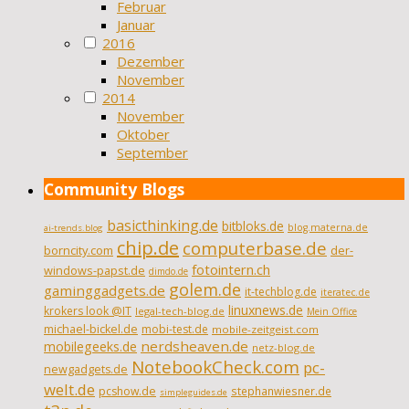
Februar
Januar
2016
Dezember
November
2014
November
Oktober
September
Community Blogs
basicthinking.de
bitbloks.de
blog.materna.de
ai-trends.blog
chip.de
computerbase.de
borncity.com
der-
fotointern.ch
windows-papst.de
dimdo.de
golem.de
gaminggadgets.de
it-techblog.de
iteratec.de
linuxnews.de
krokers look @IT
legal-tech-blog.de
Mein Office
michael-bickel.de
mobi-test.de
mobile-zeitgeist.com
nerdsheaven.de
mobilegeeks.de
netz-blog.de
NotebookCheck.com
pc-
newgadgets.de
welt.de
pcshow.de
stephanwiesner.de
simpleguides.de