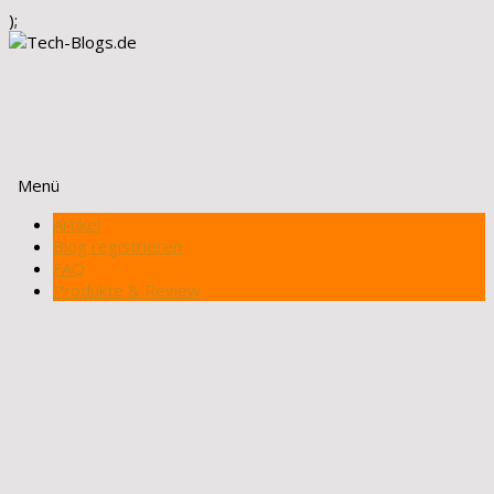
);
Menü
Zum
Artikel
Inhalt
Blog registrieren
springen
FAQ
Produkte & Review