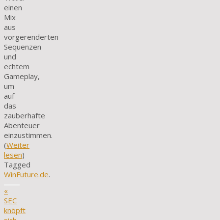
einen
Mix
aus
vorgerenderten
Sequenzen
und
echtem
Gameplay,
um
auf
das
zauberhafte
Abenteuer
einzustimmen.
(
Weiter
lesen
)
Tagged
WinFuture.de
.
«
SEC
knöpft