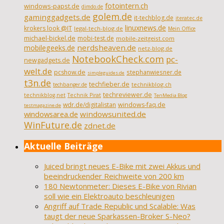
fotointern.ch
windows-papst.de
dimdo.de
golem.de
gaminggadgets.de
it-techblog.de
iteratec.de
linuxnews.de
krokers look @IT
legal-tech-blog.de
Mein Office
michael-bickel.de
mobi-test.de
mobile-zeitgeist.com
nerdsheaven.de
mobilegeeks.de
netz-blog.de
NotebookCheck.com
pc-
newgadgets.de
welt.de
pcshow.de
stephanwiesner.de
simpleguides.de
t3n.de
techfieber.de
technikblog.ch
techbanger.de
techreviewer.de
technikblog.net
Technik Pirat
TenMedia Blog
wdr.de/digitalistan
windows-faq.de
testmagazine.de
windowsarea.de
windowsunited.de
WinFuture.de
zdnet.de
Aktuelle Beiträge
Juiced bringt neues E-Bike mit zwei Akkus und
beeindruckender Reichweite von 200 km
180 Newtonmeter: Dieses E-Bike von Rivian
soll wie ein Elektroauto beschleunigen
Angriff auf Trade Republic und Scalable: Was
taugt der neue Sparkassen-Broker S-Neo?