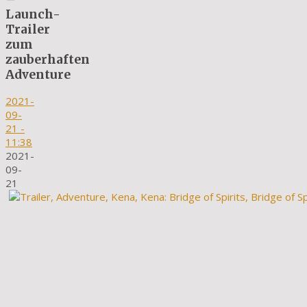
Launch-
Trailer
zum
zauberhaften
Adventure
2021-
09-
21
-
11:38
2021-
09-
21