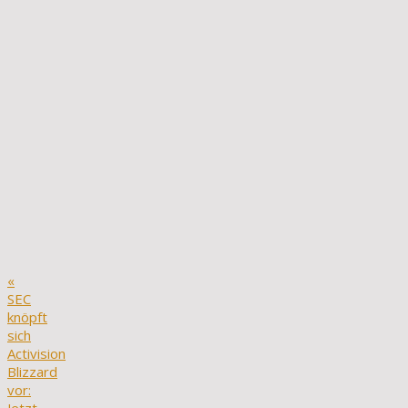
«
SEC
knöpft
sich
Activision
Blizzard
vor: