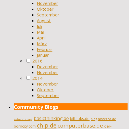
November
Oktober
September
August
Juli
Mai
April
März
Februar
Januar
2016
Dezember
November
2014
November
Oktober
September
Community Blogs
basicthinking.de
bitbloks.de
blog.materna.de
ai-trends.blog
chip.de
computerbase.de
borncity.com
der-