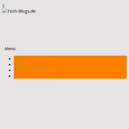
);
Menü
Zum
Artikel
Inhalt
Blog registrieren
springen
FAQ
Produkte & Review