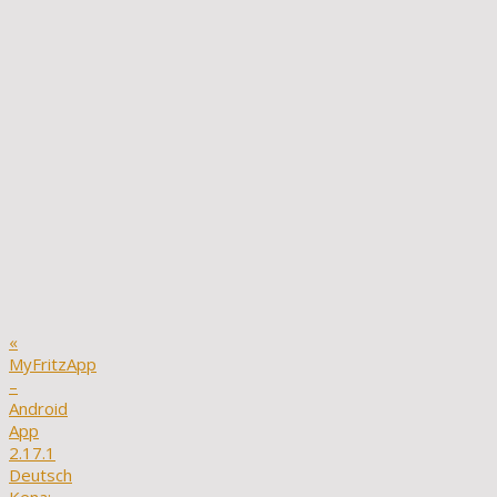
«
MyFritzApp
–
Android
App
2.17.1
Deutsch