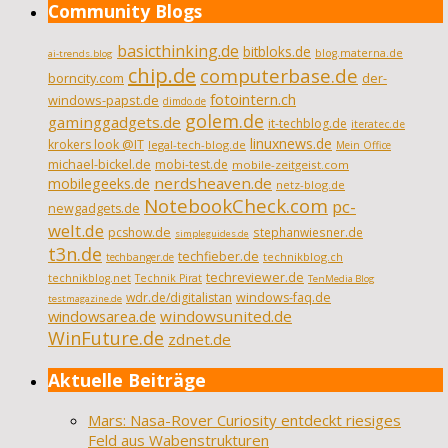
Community Blogs
basicthinking.de
bitbloks.de
blog.materna.de
ai-trends.blog
chip.de
computerbase.de
borncity.com
der-
fotointern.ch
windows-papst.de
dimdo.de
golem.de
gaminggadgets.de
it-techblog.de
iteratec.de
linuxnews.de
krokers look @IT
legal-tech-blog.de
Mein Office
michael-bickel.de
mobi-test.de
mobile-zeitgeist.com
nerdsheaven.de
mobilegeeks.de
netz-blog.de
NotebookCheck.com
pc-
newgadgets.de
welt.de
pcshow.de
stephanwiesner.de
simpleguides.de
t3n.de
techfieber.de
technikblog.ch
techbanger.de
techreviewer.de
technikblog.net
Technik Pirat
TenMedia Blog
wdr.de/digitalistan
windows-faq.de
testmagazine.de
windowsarea.de
windowsunited.de
WinFuture.de
zdnet.de
Aktuelle Beiträge
Mars: Nasa-Rover Curiosity entdeckt riesiges
Feld aus Wabenstrukturen