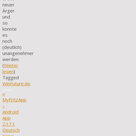
neuer
Ärger
und
so
könnte
es
noch
(deutlich)
unangenehmer
werden.
(
Weiter
lesen
)
Tagged
WinFuture.de
.
«
MyFritzApp
–
Android
App
2.17.1
Deutsch