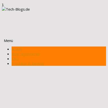
);
Menü
Zum
Artikel
Inhalt
Blog registrieren
springen
FAQ
Produkte & Review