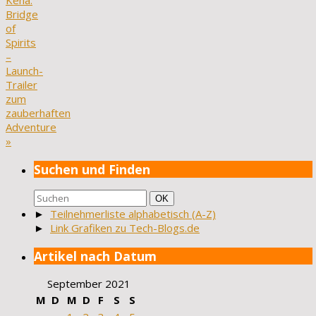
Kena:
Bridge
of
Spirits
–
Launch-
Trailer
zum
zauberhaften
Adventure
»
Suchen und Finden
Suchen
Suchen
OK
nach:
►
Teilnehmerliste alphabetisch (A-Z)
►
Link Grafiken zu Tech-Blogs.de
Artikel nach Datum
September 2021
M
D
M
D
F
S
S