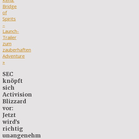
Kena:
Bridge
of
Spirits
–
Launch-
Trailer
zum
zauberhaften
Adventure
»
SEC
knöpft
sich
Activision
Blizzard
vor:
Jetzt
wird’s
richtig
unangenehm