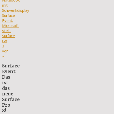
Notebook
mit
Schwenkdisplay
Surface
Event:
Microsoft
stellt
Surface
Go
3
vor
»
Surface
Event:
Das
ist
das
neue
Surface
Pro
8!