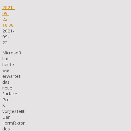
2021-
09-
22
-
18:08
2021-
09-
22
Microsoft
hat
heute
wie
erwartet
das
neue
Surface
Pro
8
vorgestellt.
Der
Formfaktor
des