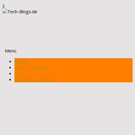
);
Menü
Zum
Artikel
Inhalt
Blog registrieren
springen
FAQ
Produkte & Review