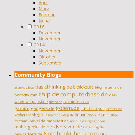
April
März
Februar
Januar
2016
Dezember
November
2014
November
Oktober
September
Community Blogs
basicthinking.de
bitbloks.de
blog.materna.de
ai-trends.blog
chip.de
computerbase.de
borncity.com
der-
fotointern.ch
windows-papst.de
dimdo.de
golem.de
gaminggadgets.de
it-techblog.de
iteratec.de
linuxnews.de
krokers look @IT
legal-tech-blog.de
Mein Office
michael-bickel.de
mobi-test.de
mobile-zeitgeist.com
nerdsheaven.de
mobilegeeks.de
netz-blog.de
NotebookCheck.com
pc-
newgadgets.de