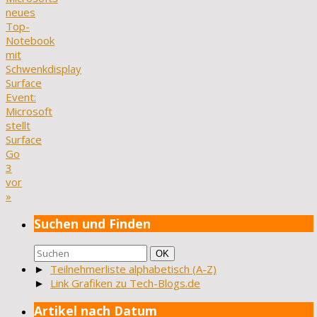
neues
Top-
Notebook
mit
Schwenkdisplay
Surface
Event:
Microsoft
stellt
Surface
Go
3
vor
»
Suchen und Finden
Suchen
Suchen
OK
nach:
►
Teilnehmerliste alphabetisch (A-Z)
►
Link Grafiken zu Tech-Blogs.de
Artikel nach Datum