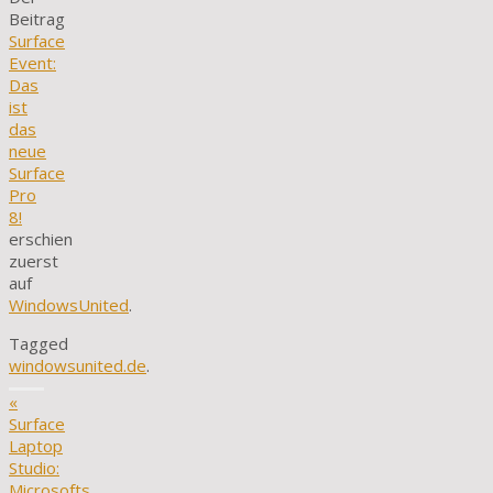
Beitrag
Surface
Event:
Das
ist
das
neue
Surface
Pro
8!
erschien
zuerst
auf
WindowsUnited
.
Tagged
windowsunited.de
.
«
Surface
Laptop
Studio:
Microsofts