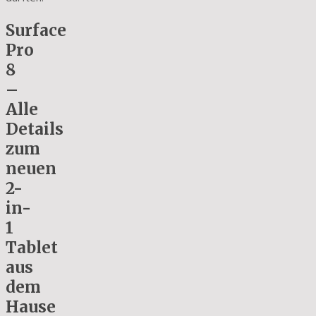
Surface
Pro
8
–
Alle
Details
zum
neuen
2-
in-
1
Tablet
aus
dem
Hause