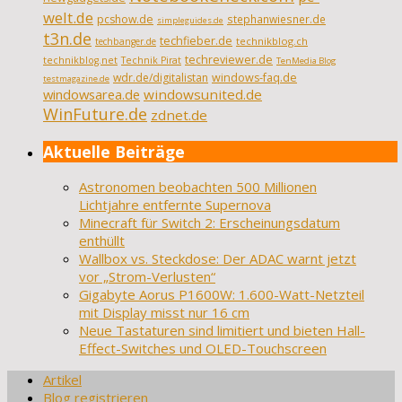
welt.de
pcshow.de
stephanwiesner.de
simpleguides.de
t3n.de
techfieber.de
technikblog.ch
techbanger.de
techreviewer.de
technikblog.net
Technik Pirat
TenMedia Blog
wdr.de/digitalistan
windows-faq.de
testmagazine.de
windowsarea.de
windowsunited.de
WinFuture.de
zdnet.de
Aktuelle Beiträge
Astronomen beobachten 500 Millionen
Lichtjahre entfernte Supernova
Minecraft für Switch 2: Erscheinungsdatum
enthüllt
Wallbox vs. Steckdose: Der ADAC warnt jetzt
vor „Strom-Verlusten“
Gigabyte Aorus P1600W: 1.600-Watt-Netzteil
mit Display misst nur 16 cm
Neue Tastaturen sind limitiert und bieten Hall-
Effect-Switches und OLED-Touchscreen
Artikel
Blog registrieren