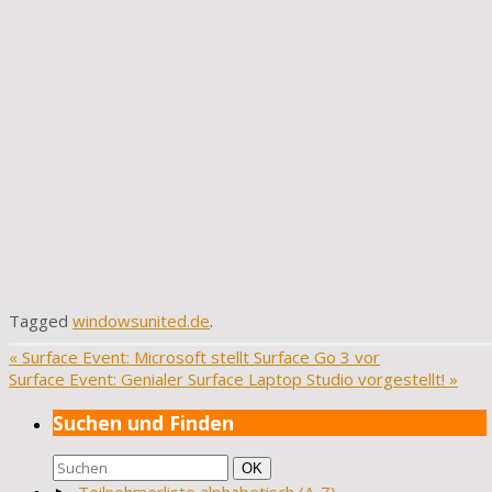
Tagged
windowsunited.de
.
«
Surface Event: Microsoft stellt Surface Go 3 vor
Surface Event: Genialer Surface Laptop Studio vorgestellt!
»
Suchen und Finden
Suchen
Suchen
OK
nach: