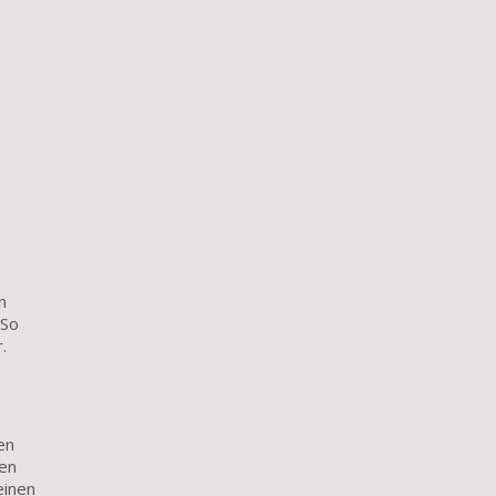
n
 So
.
en
ten
einen