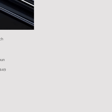
ch
nun
.449