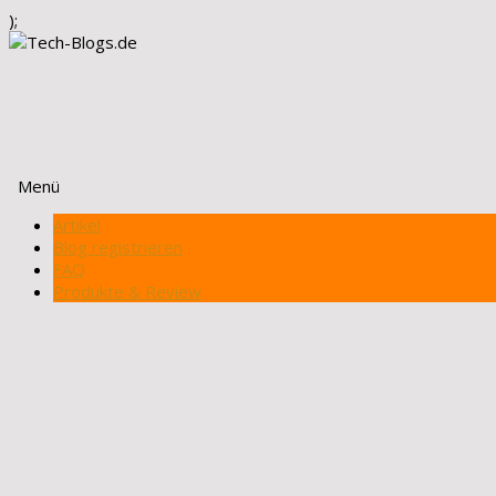
);
Menü
Zum
Artikel
Inhalt
Blog registrieren
springen
FAQ
Produkte & Review