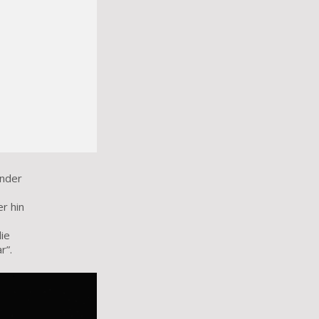
änder
r hin
ie
r”.