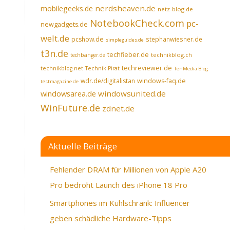
nerdsheaven.de
mobilegeeks.de
netz-blog.de
NotebookCheck.com
pc-
newgadgets.de
welt.de
pcshow.de
stephanwiesner.de
simpleguides.de
t3n.de
techfieber.de
technikblog.ch
techbanger.de
techreviewer.de
technikblog.net
Technik Pirat
TenMedia Blog
wdr.de/digitalistan
windows-faq.de
testmagazine.de
windowsarea.de
windowsunited.de
WinFuture.de
zdnet.de
Aktuelle Beiträge
Fehlender DRAM für Millionen von Apple A20
Pro bedroht Launch des iPhone 18 Pro
Smartphones im Kühlschrank: Influencer
geben schädliche Hardware-Tipps