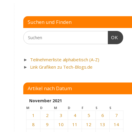
Suchen und Finden
OK
►
Teilnehmerliste alphabetisch (A-Z)
►
Link Grafiken zu Tech-Blogs.de
Artikel nach Datum
November 2021
M
D
M
D
F
S
S
1
2
3
4
5
6
7
8
9
10
11
12
13
14