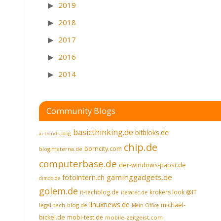
2019
2018
2017
2016
2014
Community Blogs
basicthinking.de
bitbloks.de
ai-trends.blog
chip.de
borncity.com
blog.materna.de
computerbase.de
der-windows-papst.de
fotointern.ch
gaminggadgets.de
dimdo.de
golem.de
it-techblog.de
krokers look @IT
iteratec.de
linuxnews.de
michael-
legal-tech-blog.de
Mein Office
bickel.de
mobi-test.de
mobile-zeitgeist.com