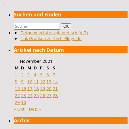
»
Suchen und Finden
Suchen
Suchen
OK
nach:
►
Teilnehmerliste alphabetisch (A-Z)
►
Link Grafiken zu Tech-Blogs.de
Artikel nach Datum
November 2021
M
D
M
D
F
S
S
1
2
3
4
5
6
7
8
9
10
11
12
13
14
15
16
17
18
19
20
21
22
23
24
25
26
27
28
29
30
« Okt.
Dez. »
Archiv