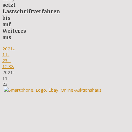
setzt
Lastschriftverfahren
bis
auf
Weiteres
aus
2021-
11-
23
-
12:38
2021-
11-
23