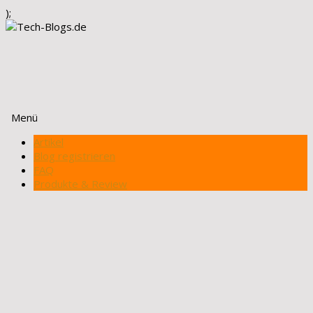
);
Menü
Zum
Artikel
Inhalt
Blog registrieren
springen
FAQ
Produkte & Review