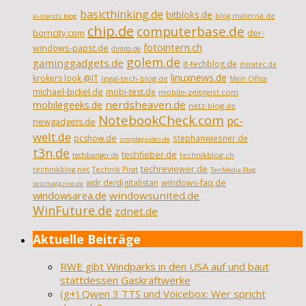
basicthinking.de
bitbloks.de
blog.materna.de
ai-trends.blog
chip.de
computerbase.de
borncity.com
der-
fotointern.ch
windows-papst.de
dimdo.de
golem.de
gaminggadgets.de
it-techblog.de
iteratec.de
linuxnews.de
krokers look @IT
legal-tech-blog.de
Mein Office
michael-bickel.de
mobi-test.de
mobile-zeitgeist.com
nerdsheaven.de
mobilegeeks.de
netz-blog.de
NotebookCheck.com
pc-
newgadgets.de
welt.de
pcshow.de
stephanwiesner.de
simpleguides.de
t3n.de
techfieber.de
technikblog.ch
techbanger.de
techreviewer.de
technikblog.net
Technik Pirat
TenMedia Blog
wdr.de/digitalistan
windows-faq.de
testmagazine.de
windowsarea.de
windowsunited.de
WinFuture.de
zdnet.de
Aktuelle Beiträge
RWE gibt Windparks in den USA auf und baut
stattdessen Gaskraftwerke
(g+) Qwen 3 TTS und Voicebox: Wer spricht